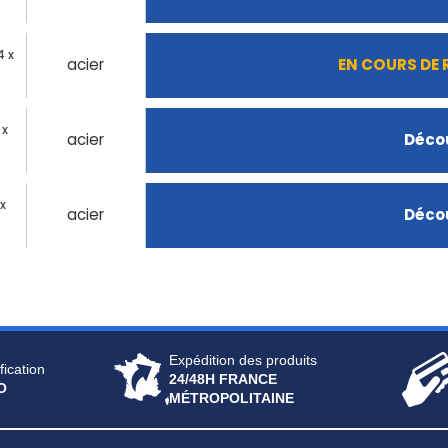
4 x
acier
EN COURS DE
 x
acier
Décou
x
acier
Décou
Expédition des produits
fication
24/48H FRANCE
O
MÉTROPOLITAINE