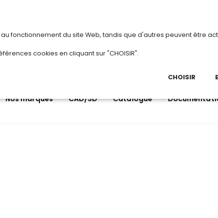
vous
ou
créez votre compte
Du 3 au 28 ao
s au fonctionnement du site Web, tandis que d'autres peuvent être act
.
éférences cookies en cliquant sur "CHOISIR".
03 
Ap
CHOISIR
Nos marques
CAD/3D
Catalogue
Documentati