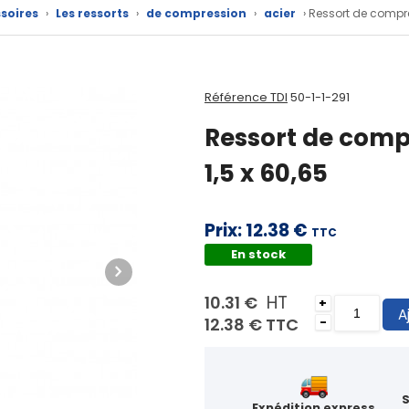
soires
›
Les ressorts
›
de compression
›
acier
› Ressort de compre
Référence TDI
50-1-1-291
Ressort de compr
1,5 x 60,65
Prix:
12.38 €
TTC
En stock
HT
10.31 €
+
A
12.38 €
TTC
-
Expédition express