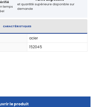
érifié
et quantité supérieure disponible sur
en temps
demande
éel
CARACTÉRISTIQUES
acier
152045
vrir le produit