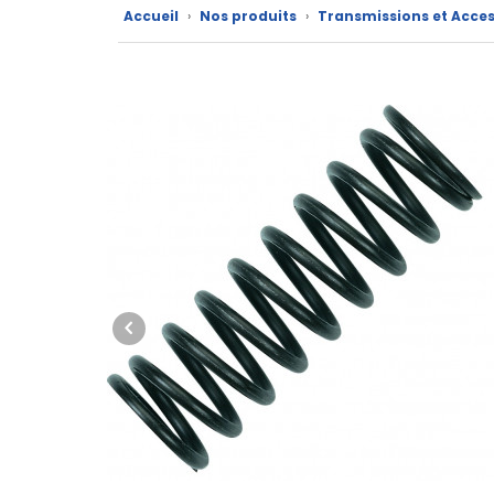
Accueil
›
Nos produits
›
Transmissions et Acces
marques
Fiches
techniques
Catalogue
Documentations
Mon
compte
Mon
panier
Contact