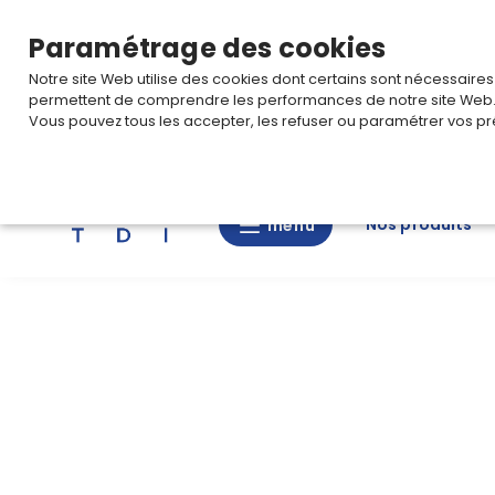
TARIF PRO
Pour accéder à votre tarification,
connectez-
Paramétrage des cookies
Notre site Web utilise des cookies dont certains sont nécessaire
permettent de comprendre les performances de notre site Web
Vous pouvez tous les accepter, les refuser ou paramétrer vos pr
Rechercher
Nos produits
menu
menu
Nos
produits
CAD/3D
Nos