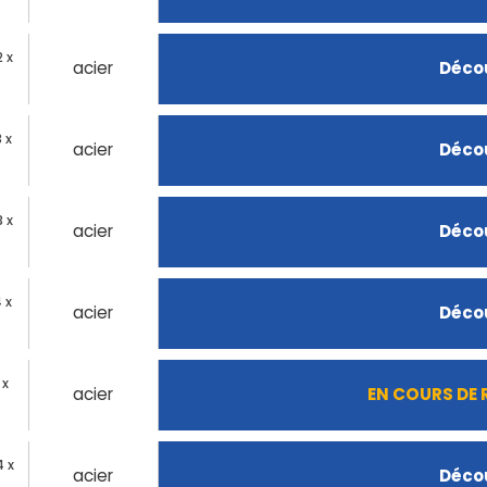
 x
acier
Décou
 x
acier
Décou
 x
acier
Décou
 x
acier
Décou
 x
acier
EN COURS DE
4 x
acier
Décou