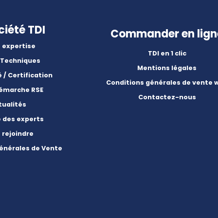
ciété TDI
Commander en lign
 expertise
TDI en 1 clic
 Techniques
Mentions légales
é / Certification
Conditions générales de vente 
démarche RSE
Contactez-nous
tualités
e des experts
 rejoindre
énérales de Vente