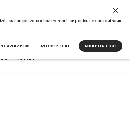
ût 2026, TDI passe en mode été.
•
Horaires d’ouverture :
ivés ou non par vous à tout moment, en particulier ceux qui nous
22 27 30 27
contact@tdi.fr
pel non surtaxé
EN SAVOIR PLUS
REFUSER TOUT
ACCEPTER TOUT
ons
Contact