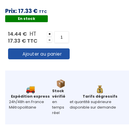
Mon
panier
Prix:
17.33 €
TTC
En stock
Contact
HT
14.44 €
+
17.33 €
TTC
-
Ajouter au panier
Stock
Expédition express
vérifié
Tarifs dégressifs
24h/48h en France
en
et quantité supérieure
Métropolitaine
temps
disponible sur demande
réel