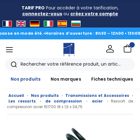
TARIF PRO
Pour accéder à votre tarification,
connectez-vous
ou
créez votre compte
se en mode été.
•
Horaires d’ouverture : 8h30 – 12h00 • 13h00 - 1
menu
TDI
Rechercher
Nos produits
Nos marques
Fiches techniques
Accueil
›
Nos produits
›
Transmissions et Accessoires
›
Les ressorts
›
de compression
›
acier
› Ressort de
compression acier 151700 18 x 1,5 x 34,75