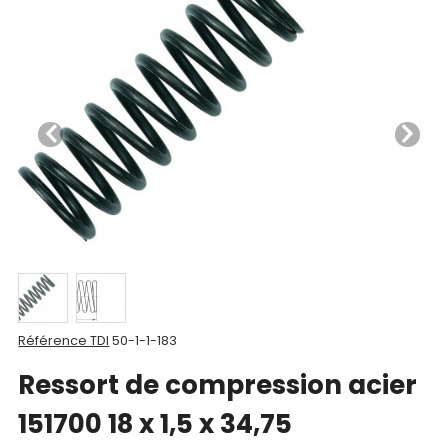
Nos
produits
CAD/3D
Nos
marques
Fiches
techniques
Catalogue
Documentations
Référence TDI
50-1-1-183
Mon
Ressort de compression acier
compte
151700 18 x 1,5 x 34,75