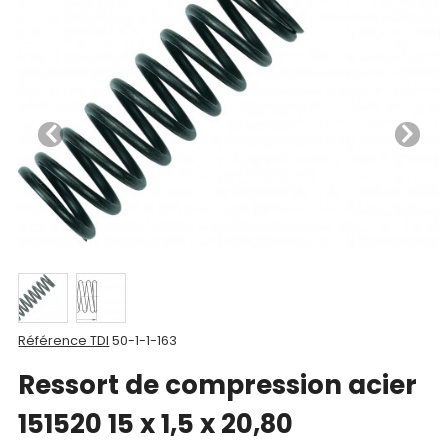
Nos
produits
CAD/3D
Nos
marques
Fiches
techniques
Catalogue
Documentations
Référence TDI
50-1-1-163
Mon
Ressort de compression acier
compte
151520 15 x 1,5 x 20,80