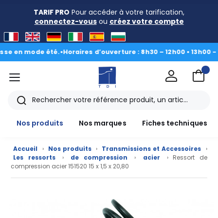
TARIF PRO
Pour accéder à votre tarification,
connectez-vous
ou
créez votre compte
 en mode été.
•
Horaires d’ouverture : 8h30 – 12h00 • 13h00 - 16h3
menu
TDI
Rechercher
Nos produits
Nos marques
Fiches techniques
Accueil
›
Nos produits
›
Transmissions et Accessoires
›
Les ressorts
›
de compression
›
acier
› Ressort de
compression acier 151520 15 x 1,5 x 20,80