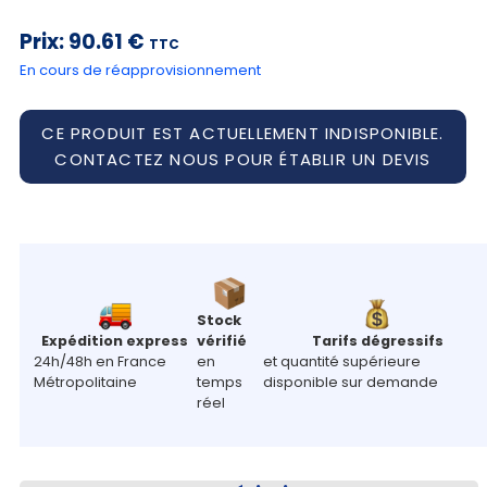
Mon
panier
Prix:
90.61 €
TTC
En cours de réapprovisionnement
Contact
CE PRODUIT EST ACTUELLEMENT INDISPONIBLE.
CONTACTEZ NOUS POUR ÉTABLIR UN DEVIS
Stock
Expédition express
vérifié
Tarifs dégressifs
24h/48h en France
en
et quantité supérieure
Métropolitaine
temps
disponible sur demande
réel