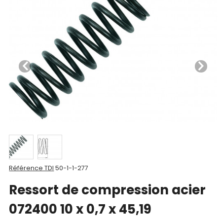
Nos
produits
CAD/3D
Nos
marques
Fiches
techniques
Catalogue
Documentations
Référence TDI
50-1-1-277
Mon
Ressort de compression acier
compte
072400 10 x 0,7 x 45,19