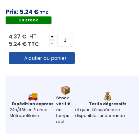
Mon
panier
Prix:
5.24 €
TTC
En stock
Contact
HT
4.37 €
+
5.24 €
TTC
-
Ajouter au panier
Stock
Expédition express
vérifié
Tarifs dégressifs
24h/48h en France
en
et quantité supérieure
Métropolitaine
temps
disponible sur demande
réel