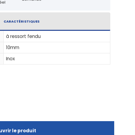
éel
CARACTÉRISTIQUES
à ressort fendu
10mm
Inox
vrir le produit