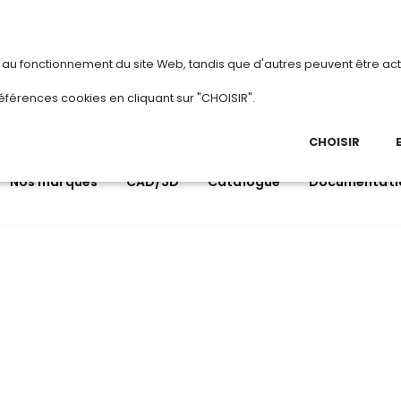
vous
ou
créez votre compte
Du 3 au 28 a
s au fonctionnement du site Web, tandis que d'autres peuvent être act
.
éférences cookies en cliquant sur "CHOISIR".
03 
Ap
CHOISIR
Nos marques
CAD/3D
Catalogue
Documentati