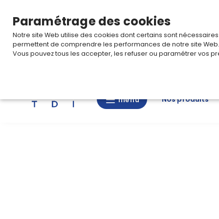
TARIF PRO
Pour accéder à votre tarification,
connectez-
Paramétrage des cookies
Notre site Web utilise des cookies dont certains sont nécessaire
permettent de comprendre les performances de notre site Web
Vous pouvez tous les accepter, les refuser ou paramétrer vos pr
Rechercher
Nos produits
menu
menu
Nos
produits
CAD/3D
Nos