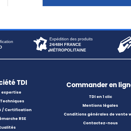
Expédition des produits
fication
24/48H FRANCE
O
MÉTROPOLITAINE
ciété TDI
Commander en lign
 expertise
TDI en 1 clic
 Techniques
Mentions légales
é / Certification
Conditions générales de vente 
démarche RSE
Contactez-nous
tualités