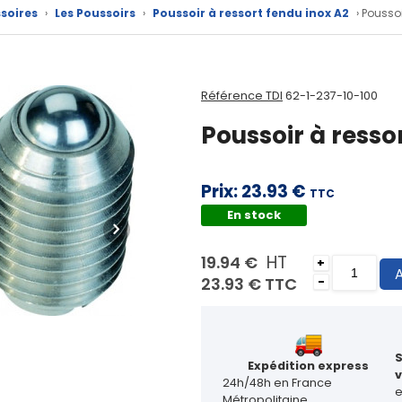
soires
›
Les Poussoirs
›
Poussoir à ressort fendu inox A2
› Pousso
Référence TDI
62-1-237-10-100
Poussoir à resso
Prix:
23.93 €
TTC
En stock
HT
19.94 €
+
A
23.93 €
TTC
-
Expédition express
v
24h/48h en France
Métropolitaine