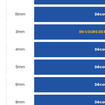
16mm
Décou
3mm
EN COURS DE
4mm
Décou
5mm
Décou
6mm
Décou
8mm
Décou