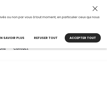
oût 2026, TDI passe en mode été.
•
Horaires d’ouverture 
ivés ou non par vous à tout moment, en particulier ceux qui nous
22 27 30 27
contact@tdi.fr
pel non surtaxé
EN SAVOIR PLUS
REFUSER TOUT
ACCEPTER TOUT
ons
Contact