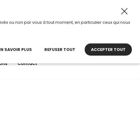
026, TDI passe en mode été.
•
Horaires d’ouverture : 8h30
ivés ou non par vous à tout moment, en particulier ceux qui nous
22 27 30 27
contact@tdi.fr
pel non surtaxé
EN SAVOIR PLUS
REFUSER TOUT
ACCEPTER TOUT
ons
Contact