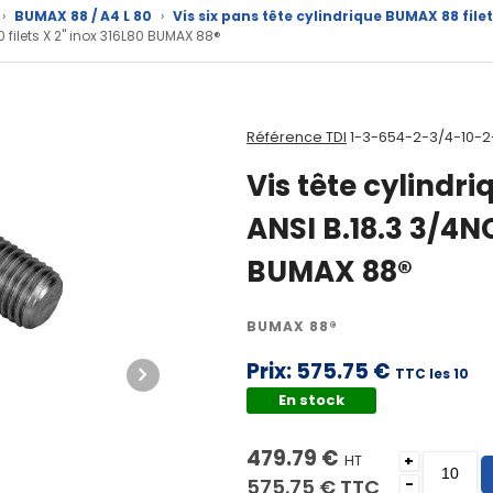
›
BUMAX 88 / A4 L 80
›
Vis six pans tête cylindrique BUMAX 88 fil
0 filets X 2" inox 316L80 BUMAX 88®
Référence TDI
1-3-654-2-3/4-10-2
Vis tête cylindri
ANSI B.18.3 3/4NC
BUMAX 88®
BUMAX 88®
Prix:
575.75 €
TTC les 10
En stock
479.79 €
HT
+
575.75 €
TTC
-