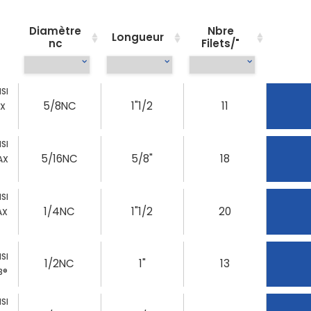
Diamètre
Nbre
Longueur
nc
Filets/"
SI
5/8NC
1"1/2
11
AX
SI
5/16NC
5/8"
18
MAX
SI
1/4NC
1"1/2
20
AX
SI
1/2NC
1"
13
8®
SI