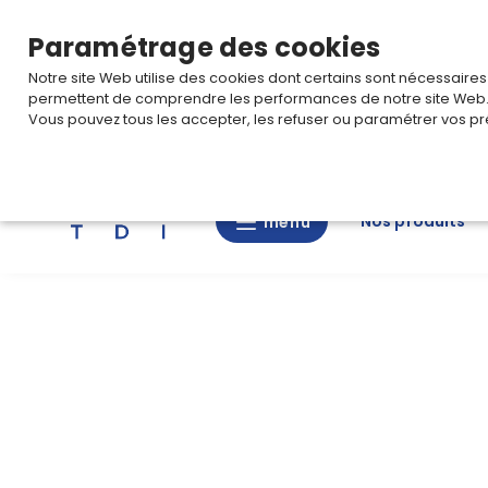
TARIF PRO
Pour accéder à votre tarification,
connectez-
Paramétrage des cookies
Notre site Web utilise des cookies dont certains sont nécessaire
permettent de comprendre les performances de notre site Web
Vous pouvez tous les accepter, les refuser ou paramétrer vos pr
Rechercher
Nos produits
menu
menu
Nos