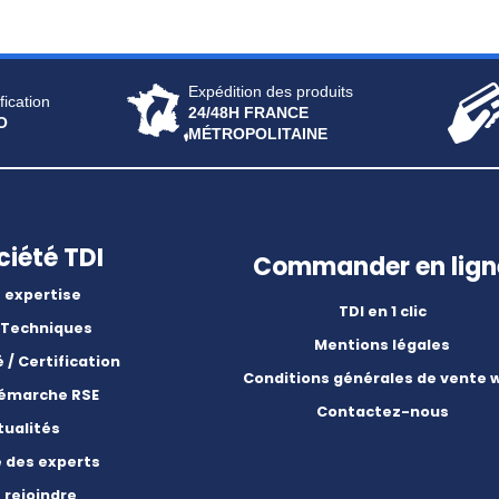
Expédition des produits
fication
24/48H FRANCE
O
MÉTROPOLITAINE
ciété TDI
Commander en lign
 expertise
TDI en 1 clic
 Techniques
Mentions légales
é / Certification
Conditions générales de vente 
démarche RSE
Contactez-nous
tualités
e des experts
 rejoindre