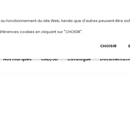
vous
ou
créez votre compte
Du 3 au 28 août 2
s au fonctionnement du site Web, tandis que d'autres peuvent être act
.
éférences cookies en cliquant sur "CHOISIR".
03 
Ap
CHOISIR
Nos marques
CAD/3D
Catalogue
Documentati