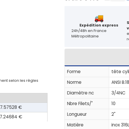
Expédition express
v
24h/48h en France
Métropolitaine
r
Forme
tête cyl
ent selon les règles
Norme
ANSI B.18
Diamètre nc
3/4NC
Nbre Filets/"
10
7.57528 €
Longueur
2"
7.24684 €
Matière
inox 316