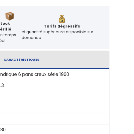
Stock
Tarifs dégressifs
érifié
et quantité supérieure disponible sur
en temps
demande
éel
CARACTÉRISTIQUES
indrique 6 pans creux série 1960
.3
L80