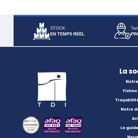
STOCK
Tari
EN TEMPS RÉEL
PR
La so
Notre
Fiches
Traçabilit
Notre 
Ac
Le guid
Nous