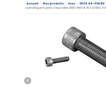
produits
Accueil
›
Nos produits
›
Inox
›
INOX A4-316L80
cylindrique 6 pans creux série 1960 ANSI B.18.3 3/4NC X 1
CAD/3D
Nos
marques
Fiches
techniques
Catalogue
Documentations
Mon
compte
Mon
panier