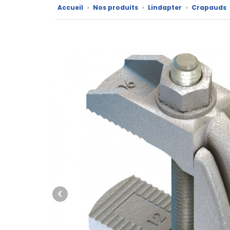
marques
Accueil
›
Nos produits
›
Lindapter
›
Crapauds
Fiches
techniques
Catalogue
Documentations
Mon
compte
Mon
panier
Contact