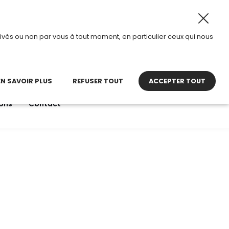
2026, TDI passe en mode été.
•
Horaires d’ouverture : 8h
ivés ou non par vous à tout moment, en particulier ceux qui nous
22 27 30 27
contact@tdi.fr
pel non surtaxé
EN SAVOIR PLUS
REFUSER TOUT
ACCEPTER TOUT
ons
Contact