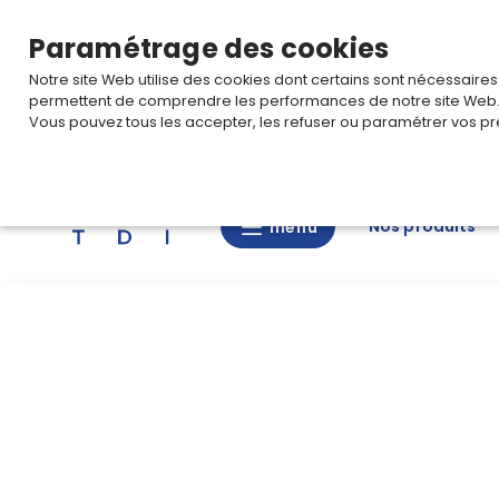
TARIF PRO
Pour accéder à votre tarification,
connectez-
Paramétrage des cookies
Notre site Web utilise des cookies dont certains sont nécessaire
permettent de comprendre les performances de notre site Web
Vous pouvez tous les accepter, les refuser ou paramétrer vos pr
Rechercher
Nos produits
menu
menu
Nos
produits
CAD/3D
Nos