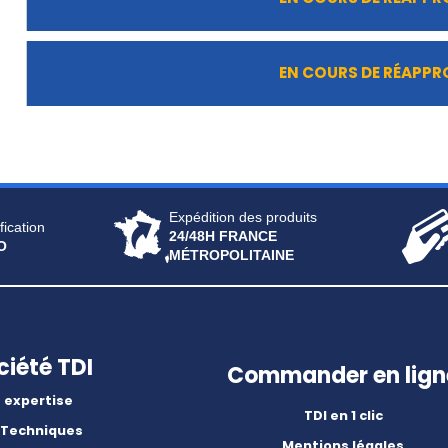
EN COURS DE RÉAPP
Expédition des produits
fication
24/48H FRANCE
O
MÉTROPOLITAINE
ciété TDI
Commander en lign
 expertise
TDI en 1 clic
 Techniques
Mentions légales