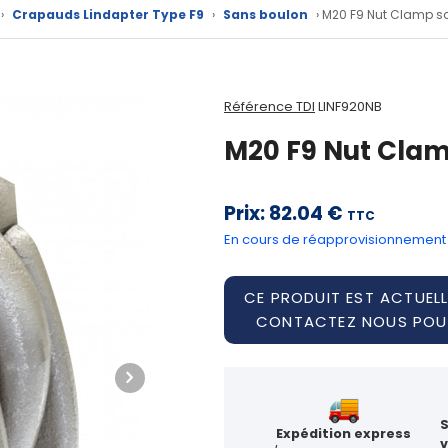
›
Crapauds Lindapter Type F9
›
Sans boulon
› M20 F9 Nut Clamp s
Référence TDI
LINF920NB
M20 F9 Nut Clam
Prix:
82.04 €
TTC
En cours de réapprovisionnement
CE PRODUIT EST ACTUELL
CONTACTEZ NOUS POUR
Expédition express
v