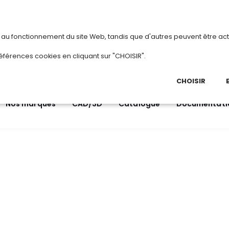
vous
ou
créez votre compte
Du 3 au 28 août 
s au fonctionnement du site Web, tandis que d'autres peuvent être act
.
éférences cookies en cliquant sur "CHOISIR".
03 
Ap
CHOISIR
Nos marques
CAD/3D
Catalogue
Documentati