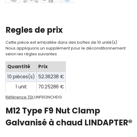
Mon
panier
Contact
Regles de prix
Cette pièce est emballée dans des boîtes de 10 unité(s)
Nous appliquons un supplément pour le déconditionnement
selon les règles suivantes
Quantité
Prix
10 pièces(s)
52.36238 €
1 unit
70.25286 €
Référence TDI
LINF912NCHDG
M12 Type F9 Nut Clamp
Galvanisé à chaud LINDAPTER®