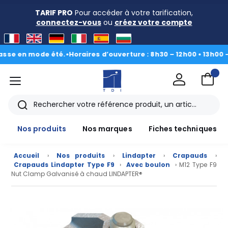
TARIF PRO
Pour accéder à votre tarification,
connectez-vous
ou
créez votre compte
 en mode été.
•
Horaires d’ouverture : 8h30 – 12h00 • 13h00 - 16h3
menu
TDI
Rechercher
Nos produits
Nos marques
Fiches techniques
Accueil
›
Nos produits
›
Lindapter
›
Crapauds
›
Crapauds Lindapter Type F9
›
Avec boulon
› M12 Type F9
Nut Clamp Galvanisé à chaud LINDAPTER®