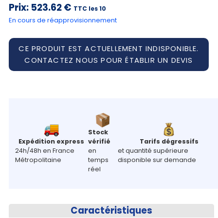
Prix:
523.62 €
TTC les 10
En cours de réapprovisionnement
CE PRODUIT EST ACTUELLEMENT INDISPONIBLE.
CONTACTEZ NOUS POUR ÉTABLIR UN DEVIS
Stock
Expédition express
vérifié
Tarifs dégressifs
24h/48h en France
en
et quantité supérieure
Métropolitaine
temps
disponible sur demande
réel
Caractéristiques