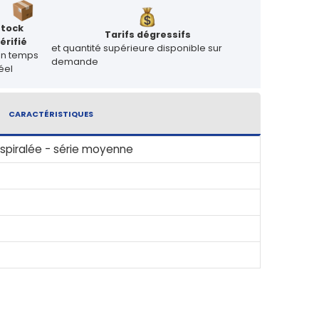
Stock
Tarifs dégressifs
érifié
et quantité supérieure disponible sur
en temps
demande
éel
CARACTÉRISTIQUES
 spiralée - série moyenne