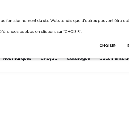
vous
ou
créez votre compte
Du 3 au 28 aoû
s au fonctionnement du site Web, tandis que d'autres peuvent être act
.
éférences cookies en cliquant sur "CHOISIR".
03 
Ap
CHOISIR
Nos marques
CAD/3D
Catalogue
Documentati