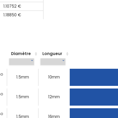
1.10752 €
1.18850 €
Diamètre
Longueur
SO
1.5mm
10mm
SO
1.5mm
12mm
SO
1.5mm
16mm