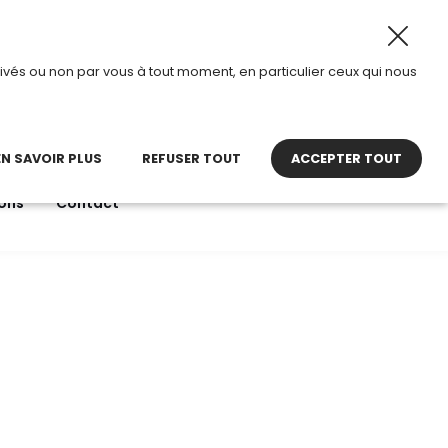
t 2026, TDI passe en mode été.
•
Horaires d’ouverture : 
ivés ou non par vous à tout moment, en particulier ceux qui nous
22 27 30 27
contact@tdi.fr
pel non surtaxé
EN SAVOIR PLUS
REFUSER TOUT
ACCEPTER TOUT
ons
Contact