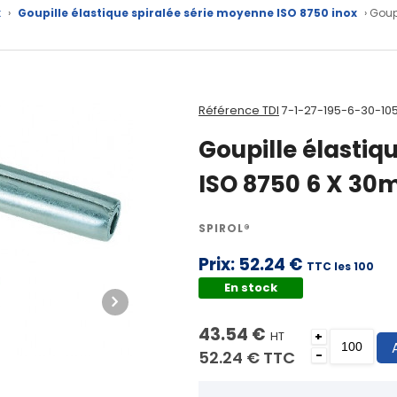
x
›
Goupille élastique spiralée série moyenne ISO 8750 inox
› Goup
Référence TDI
7-1-27-195-6-30-10
Goupille élastiq
ISO 8750 6 X 30
SPIROL®
Prix:
52.24 €
TTC les 100
En stock
43.54 €
HT
+
52.24 €
TTC
-