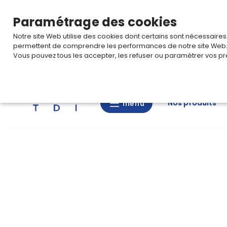
TARIF PRO
Pour accéder à votre tarification,
connectez-
Paramétrage des cookies
Notre site Web utilise des cookies dont certains sont nécessaire
permettent de comprendre les performances de notre site Web
Vous pouvez tous les accepter, les refuser ou paramétrer vos pr
Rechercher
Nos produits
menu
menu
Nos
produits
CAD/3D