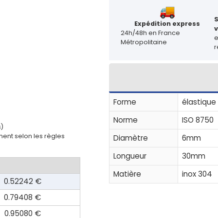
Expédition express
v
24h/48h en France
Métropolitaine
r
Forme
élastique
Norme
ISO 8750
s)
ent selon les règles
Diamètre
6mm
Longueur
30mm
Matière
inox 304
0.52242 €
0.79408 €
0.95080 €