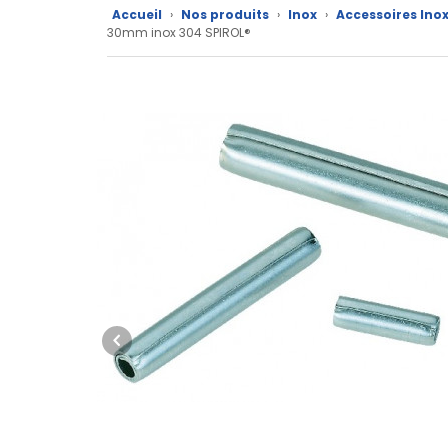
Accueil
›
Nos produits
›
Inox
›
Accessoires Ino
Nos
30mm inox 304 SPIROL®
marques
Fiches
techniques
Catalogue
Documentations
Mon
compte
Mon
panier
Contact