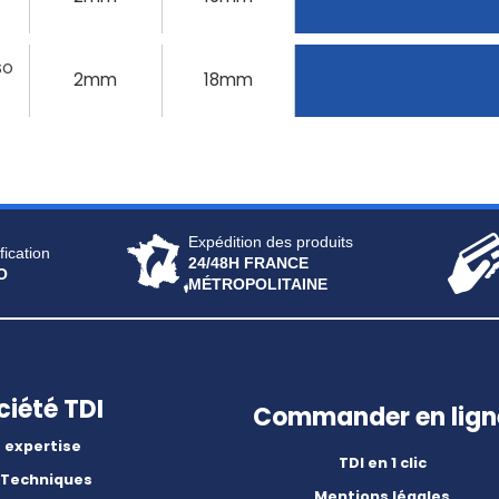
SO
2mm
18mm
Expédition des produits
fication
24/48H FRANCE
O
MÉTROPOLITAINE
ciété TDI
Commander en lign
 expertise
TDI en 1 clic
 Techniques
Mentions légales