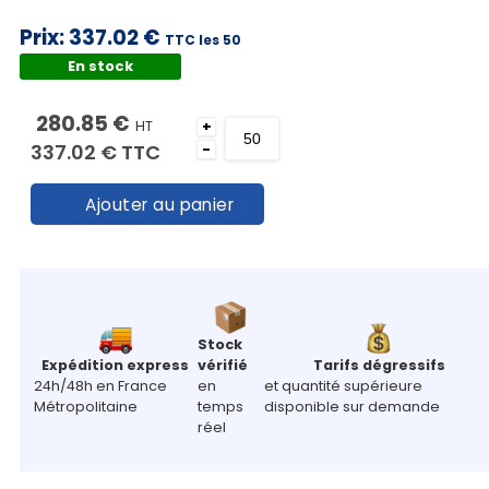
Prix:
337.02 €
TTC les 50
En stock
280.85 €
HT
+
337.02 €
TTC
-
Ajouter au panier
Stock
Expédition express
vérifié
Tarifs dégressifs
24h/48h en France
en
et quantité supérieure
Métropolitaine
temps
disponible sur demande
réel