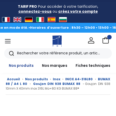
TARIF PRO
Pour accéder à votre tarification,
connectez-vous
ou
créez votre compte
 mode été.
•
Horaires d’ouverture : 8h30 – 12h00 • 13h00 - 16h30
|
D
menu
TDI
Rechercher
Nos produits
Nos marques
Fiches techniques
Accueil
›
Nos produits
›
Inox
›
INOX A4-316L80
›
BUMAX
88 / A4 L 80
›
Goujon DIN 938 BUMAX 88
› Goujon DIN 938
10mm X 40mm inox 316L Mo+80 KG BUMAX 88®