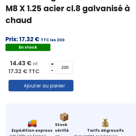
M8 X 1.25 acier cl.8 galvanisé à
chaud
Prix:
17.32 €
TTC les 200
En stock
14.43 €
HT
+
17.32 €
TTC
-
Ajouter au panier
Stock
Expédition express
vérifié
Tarifs dégressifs