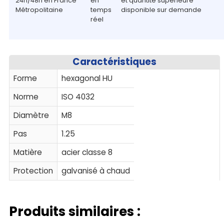
24h/48h en France
en
et quantité supérieure
Métropolitaine
temps
disponible sur demande
réel
Caractéristiques
Forme
hexagonal HU
Norme
ISO 4032
Diamètre
M8
Pas
1.25
Matière
acier classe 8
Protection
galvanisé à chaud
Produits similaires :