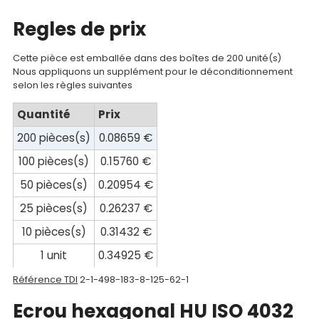
compte
Regles de prix
Mon
Cette pièce est emballée dans des boîtes de 200 unité(s)
panier
Nous appliquons un supplément pour le déconditionnement
selon les règles suivantes
Contact
Quantité
Prix
200 pièces(s)
0.08659 €
100 pièces(s)
0.15760 €
50 pièces(s)
0.20954 €
25 pièces(s)
0.26237 €
10 pièces(s)
0.31432 €
1 unit
0.34925 €
Référence TDI
2-1-498-183-8-125-62-1
Ecrou hexagonal HU ISO 4032