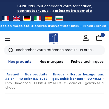
TARIF PRO
Pour accéder à votre tarification,
connectez-vous
ou
créez votre compte
en mode été.
•
Horaires d’ouverture : 8h30 – 12h00 • 13h00 - 16h3
menu
TDI
Rechercher
Nos produits
Nos marques
Fiches techniques
Accueil
›
Nos produits
›
Ecrous
›
Ecrous hexagonaux
Acier
›
HU acier ISO 4032
›
galvanisé à chaud - ISO 4032
›
Ecrou hexagonal HU ISO 4032 M8 X 1.25 acier cl.8 galvanisé à
chaud