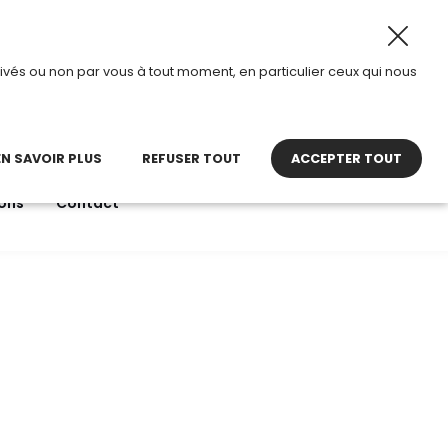
oût 2026, TDI passe en mode été.
•
Horaires d’ouverture 
ivés ou non par vous à tout moment, en particulier ceux qui nous
22 27 30 27
contact@tdi.fr
pel non surtaxé
EN SAVOIR PLUS
REFUSER TOUT
ACCEPTER TOUT
ons
Contact