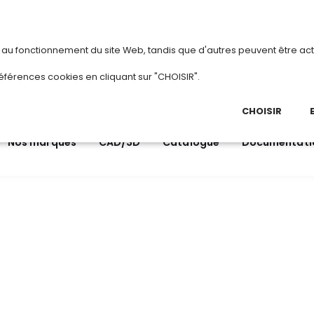
vous
ou
créez votre compte
Du 3 au 28 a
s au fonctionnement du site Web, tandis que d'autres peuvent être act
.
éférences cookies en cliquant sur "CHOISIR".
03 
Ap
CHOISIR
Nos marques
CAD/3D
Catalogue
Documentati