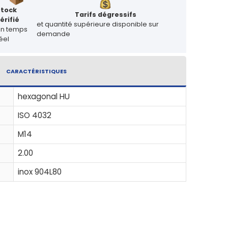
Stock
Tarifs dégressifs
érifié
et quantité supérieure disponible sur
en temps
demande
éel
CARACTÉRISTIQUES
hexagonal HU
ISO 4032
M14
2.00
inox 904L80