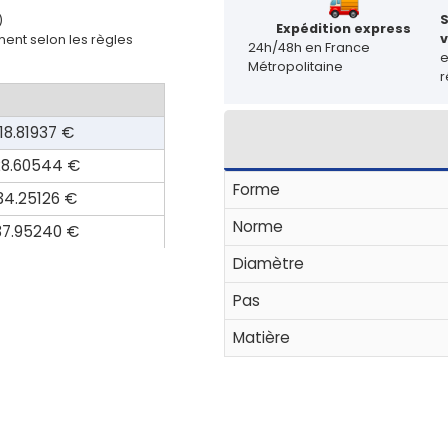
)
Expédition express
v
ent selon les règles
24h/48h en France
Métropolitaine
r
18.81937 €
28.60544 €
Forme
34.25126 €
Norme
37.95240 €
Diamètre
Pas
Matière