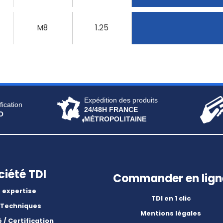
M8
1.25
Expédition des produits
fication
24/48H FRANCE
O
MÉTROPOLITAINE
ciété TDI
Commander en lign
 expertise
TDI en 1 clic
 Techniques
Mentions légales
é / Certification