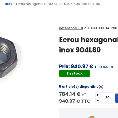
›
Inox
› Ecrou hexagonal HU ISO 4032 M14 X 2.00 inox 904L80
Référence TDI
2-1-498-183-14-200
Ecrou hexagonal
inox 904L80
Prix:
940.97 €
TTC les 50
En stock
5 article(s) disponible(s)
784.14 €
HT
+
940.97 €
TTC
-