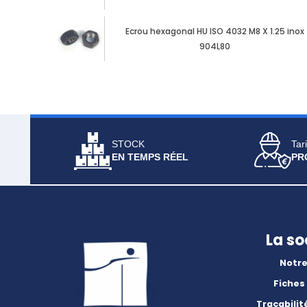
Ecrou hexagonal HU ISO 4032 M8 X 1.25 inox
904L80
STOCK
Tari
EN TEMPS RÉEL
PR
La so
Notre
Fiches
Traçabilit