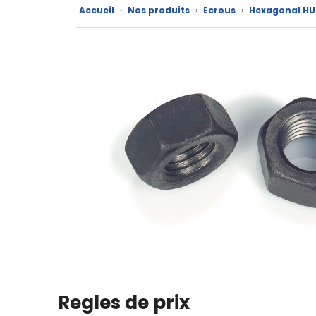
marques
Accueil
›
Nos produits
›
Ecrous
›
Hexagonal HU
Fiches
techniques
Catalogue
Documentations
Mon
compte
Mon
panier
Contact
Regles de prix