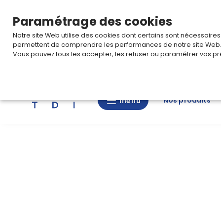
TARIF PRO
Pour accéder à votre tarification,
connectez-
Paramétrage des cookies
Notre site Web utilise des cookies dont certains sont nécessaire
permettent de comprendre les performances de notre site Web
Vous pouvez tous les accepter, les refuser ou paramétrer vos pr
Rechercher
Nos produits
menu
menu
Nos
produits
CAD/3D
Nos