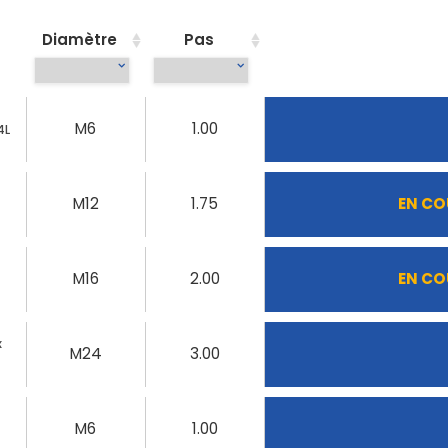
Diamètre
Pas
M6
1.00
4L
M12
1.75
EN CO
x
M16
2.00
EN CO
x
M24
3.00
M6
1.00