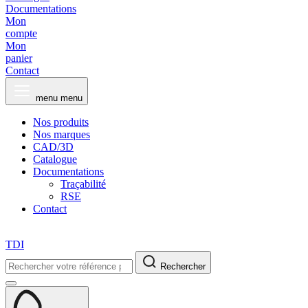
Documentations
Mon
compte
Mon
panier
Contact
menu
menu
Nos produits
Nos marques
CAD/3D
Catalogue
Documentations
Traçabilité
RSE
Contact
TDI
Rechercher