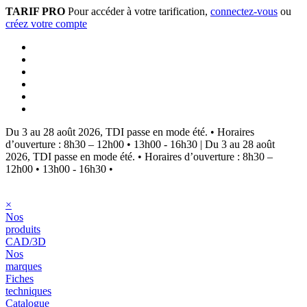
TARIF PRO
Pour accéder à votre tarification,
connectez-vous
ou
créez votre compte
Du 3 au 28 août 2026, TDI passe en mode été.
•
Horaires
d’ouverture : 8h30 – 12h00 • 13h00 - 16h30
|
Du 3 au 28 août
2026, TDI passe en mode été.
•
Horaires d’ouverture : 8h30 –
12h00 • 13h00 - 16h30
•
×
Nos
produits
CAD/3D
Nos
marques
Fiches
techniques
Catalogue