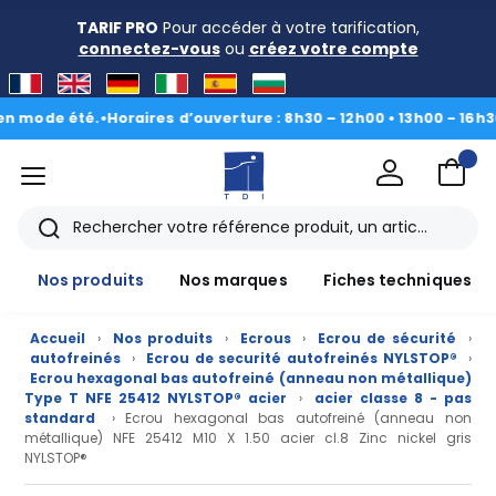
TARIF PRO
Pour accéder à votre tarification,
connectez-vous
ou
créez votre compte
e été.
•
Horaires d’ouverture : 8h30 – 12h00 • 13h00 - 16h30
|
Du 3 
menu
TDI
Rechercher
Nos produits
Nos marques
Fiches techniques
Accueil
›
Nos produits
›
Ecrous
›
Ecrou de sécurité
›
autofreinés
›
Ecrou de securité autofreinés NYLSTOP®
›
Ecrou hexagonal bas autofreiné (anneau non métallique)
Type T NFE 25412 NYLSTOP® acier
›
acier classe 8 - pas
standard
› Ecrou hexagonal bas autofreiné (anneau non
métallique) NFE 25412 M10 X 1.50 acier cl.8 Zinc nickel gris
NYLSTOP®