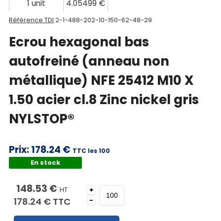
1 unit
4.05499 €
Référence TDI
2-1-488-202-10-150-62-48-29
Ecrou hexagonal bas
autofreiné (anneau non
métallique) NFE 25412 M10 X
1.50 acier cl.8 Zinc nickel gris
NYLSTOP®
Prix:
178.24 €
TTC les 100
En stock
148.53 €
HT
+
178.24 €
TTC
-