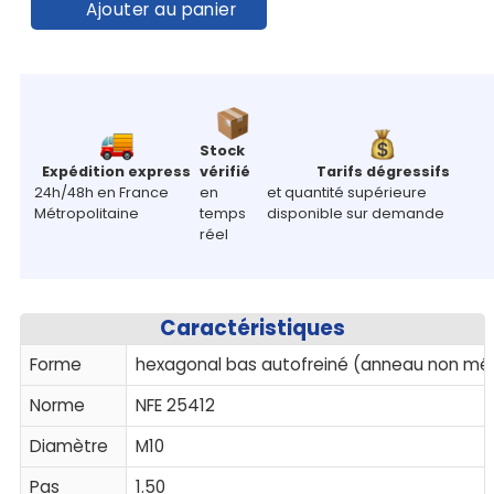
Ajouter au panier
Stock
Expédition express
vérifié
Tarifs dégressifs
24h/48h en France
en
et quantité supérieure
Métropolitaine
temps
disponible sur demande
réel
Caractéristiques
Forme
hexagonal bas autofreiné (anneau non mét
Norme
NFE 25412
Diamètre
M10
Pas
1.50