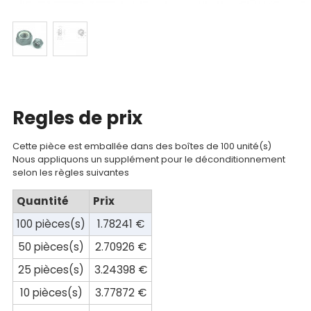
Documentations
Mon
compte
Mon
Regles de prix
panier
Contact
Cette pièce est emballée dans des boîtes de 100 unité(s)
Nous appliquons un supplément pour le déconditionnement
selon les règles suivantes
Quantité
Prix
100 pièces(s)
1.78241 €
50 pièces(s)
2.70926 €
25 pièces(s)
3.24398 €
10 pièces(s)
3.77872 €