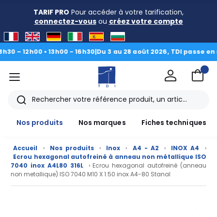
TARIF PRO
Pour accéder à votre tarification,
connectez-vous
ou
créez votre compte
 12h00 • 13h00 - 16h30
|
Du 3 au 28 août 2026, TDI passe en mode 
menu
TDI
Rechercher
Nos produits
Nos marques
Fiches techniques
Accueil
›
Nos produits
›
Inox
›
A4 - A2
›
INOX A4
›
Ecrou hexagonal autofreiné à anneau non métallique ISO
7040 inox A4L80 316L
› Ecrou hexagonal autofreiné (anneau
non metallique) ISO 7040 M10 X 1.50 inox A4-80 Stanal