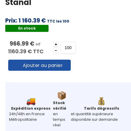
Stanal
Prix:
1 160.39 €
TTC les 100
En stock
966.99 €
HT
+
1160.39 €
TTC
-
Ajouter au panier
Stock
Expédition express
vérifié
Tarifs dégressifs
24h/48h en France
en
et quantité supérieure
Métropolitaine
temps
disponible sur demande
réel