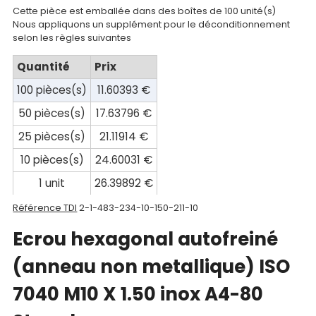
Cette pièce est emballée dans des boîtes de 100 unité(s)
Documentations
Nous appliquons un supplément pour le déconditionnement
selon les règles suivantes
Mon
Quantité
Prix
compte
100 pièces(s)
11.60393 €
Mon
50 pièces(s)
17.63796 €
panier
25 pièces(s)
21.11914 €
Contact
10 pièces(s)
24.60031 €
1 unit
26.39892 €
Référence TDI
2-1-483-234-10-150-211-10
Ecrou hexagonal autofreiné
(anneau non metallique) ISO
7040 M10 X 1.50 inox A4-80