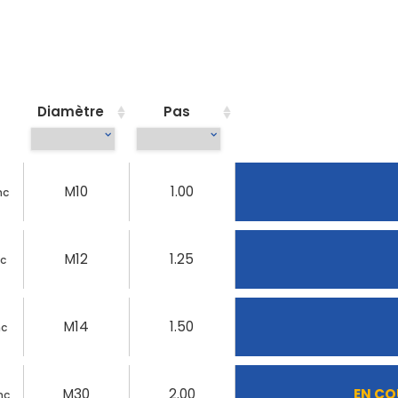
Diamètre
Pas
M10
1.00
nc
M12
1.25
nc
M14
1.50
nc
M30
2.00
EN CO
nc