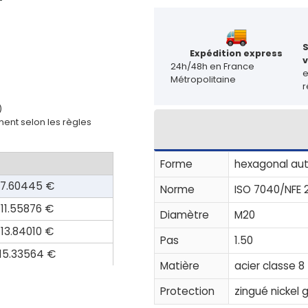
Expédition express
v
24h/48h en France
Métropolitaine
r
)
ent selon les règles
Forme
hexagonal aut
7.60445 €
Norme
ISO 7040/NFE
11.55876 €
Diamètre
M20
13.84010 €
Pas
1.50
15.33564 €
Matière
acier classe 8
Protection
zingué nickel g