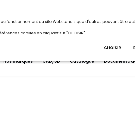
vous
ou
créez votre compte
Du 3 au 28 a
s au fonctionnement du site Web, tandis que d'autres peuvent être act
.
éférences cookies en cliquant sur "CHOISIR".
03 
Ap
CHOISIR
Nos marques
CAD/3D
Catalogue
Documentati