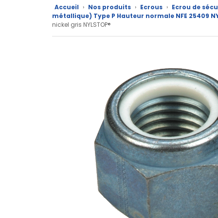
marques
Accueil
›
Nos produits
›
Ecrous
›
Ecrou de sécu
métallique) Type P Hauteur normale NFE 25409 N
nickel gris NYLSTOP®
Fiches
techniques
Catalogue
Documentations
Mon
compte
Mon
panier
Contact