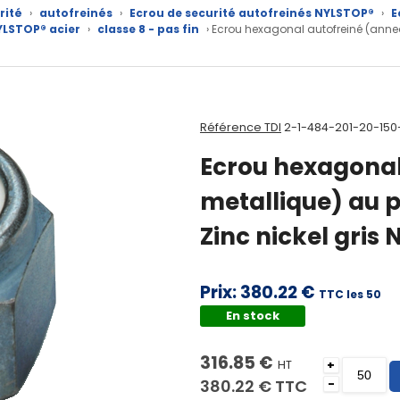
rité
›
autofreinés
›
Ecrou de securité autofreinés NYLSTOP®
›
E
YLSTOP® acier
›
classe 8 - pas fin
› Ecrou hexagonal autofreiné (annea
Référence TDI
2-1-484-201-20-15
Ecrou hexagonal
metallique) au pa
Zinc nickel gris
Prix:
380.22 €
TTC les 50
En stock
316.85 €
HT
+
380.22 €
TTC
-