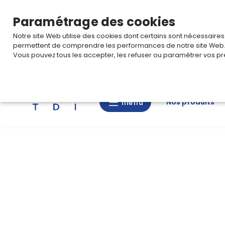
TARIF PRO
Pour accéder à votre tarification,
connectez-
Paramétrage des cookies
Notre site Web utilise des cookies dont certains sont nécessaire
permettent de comprendre les performances de notre site Web
Vous pouvez tous les accepter, les refuser ou paramétrer vos pr
Rechercher
Nos produits
menu
menu
Nos
produits
CAD/3D
Nos