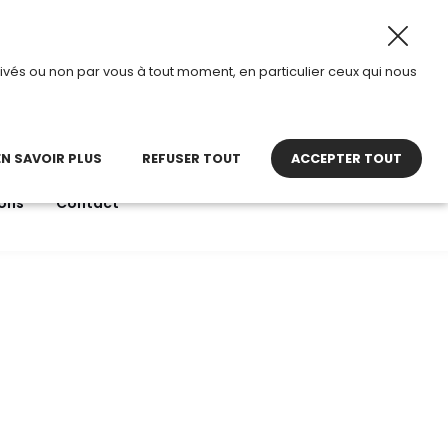
oût 2026, TDI passe en mode été.
•
Horaires d’ouverture 
ivés ou non par vous à tout moment, en particulier ceux qui nous
22 27 30 27
contact@tdi.fr
pel non surtaxé
EN SAVOIR PLUS
REFUSER TOUT
ACCEPTER TOUT
ons
Contact