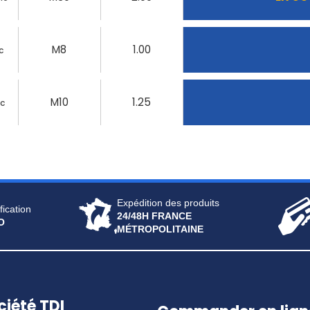
M8
1.00
c
M10
1.25
nc
Expédition des produits
fication
24/48H FRANCE
O
MÉTROPOLITAINE
ciété TDI