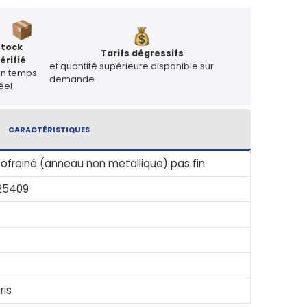
Stock
Tarifs dégressifs
érifié
et quantité supérieure disponible sur
en temps
demande
éel
CARACTÉRISTIQUES
ofreiné (anneau non metallique) pas fin
 25409
ris