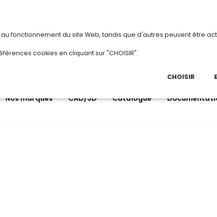
vous
ou
créez votre compte
Du 3 au 28 août 20
s au fonctionnement du site Web, tandis que d'autres peuvent être act
.
éférences cookies en cliquant sur "CHOISIR".
03 
Ap
CHOISIR
Nos marques
CAD/3D
Catalogue
Documentati