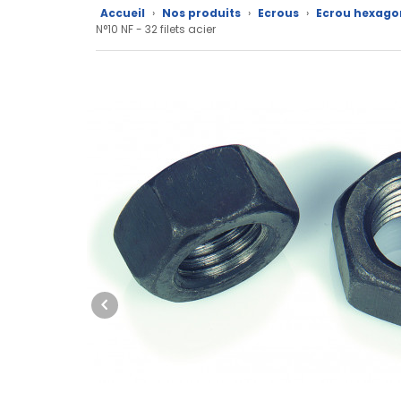
produits
Accueil
›
Nos produits
›
Ecrous
›
Ecrou hexago
N°10 NF - 32 filets acier
CAD/3D
Nos
marques
Fiches
techniques
Catalogue
Documentations
Mon
compte
Mon
panier