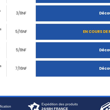
s
3/8NF
Décou
ts
5/16NF
EN COURS DE
s
5/8NF
Décou
s
7/16NF
Décou
Expédition des produits
fication
24/48H FRANCE