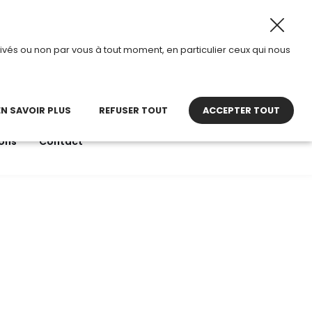
26, TDI passe en mode été.
•
Horaires d’ouverture : 8h30
ivés ou non par vous à tout moment, en particulier ceux qui nous
22 27 30 27
contact@tdi.fr
pel non surtaxé
EN SAVOIR PLUS
REFUSER TOUT
ACCEPTER TOUT
ons
Contact