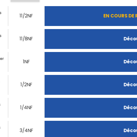
s
11/2NF
EN COURS DE
s
11/8NF
Décou
ier
1NF
Décou
s
1/2NF
Décou
s
1/4NF
Décou
s
3/4NF
Décou