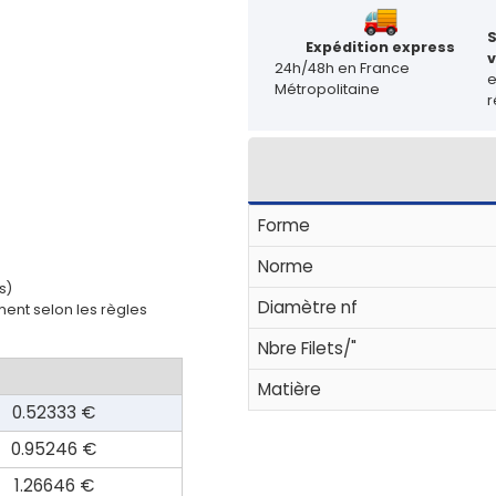
Expédition express
v
24h/48h en France
Métropolitaine
r
Forme
Norme
s)
Diamètre nf
ent selon les règles
Nbre Filets/"
Matière
0.52333 €
0.95246 €
1.26646 €