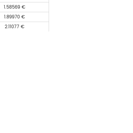
1.58569 €
1.89970 €
2.11077 €