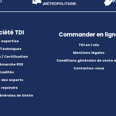
O
MÉTROPOLITAINE
ciété TDI
Commander en lign
 expertise
TDI en 1 clic
 Techniques
Mentions légales
é / Certification
Conditions générales de vente 
démarche RSE
Contactez-nous
tualités
e des experts
 rejoindre
énérales de Vente