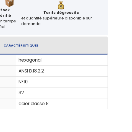
Stock
Tarifs dégressifs
érifié
et quantité supérieure disponible sur
en temps
demande
éel
CARACTÉRISTIQUES
hexagonal
ANSI B.18.2.2
N°10
32
acier classe 8