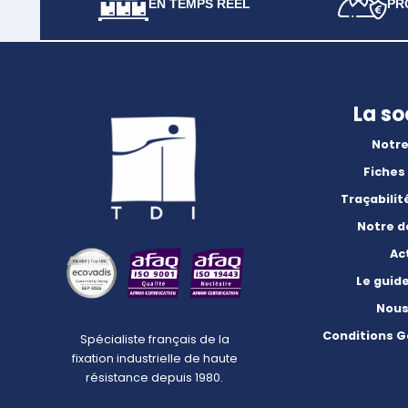
EN TEMPS RÉEL
PR
La so
Notre
Fiches
Traçabilit
Notre 
Ac
Le guid
Nous
Conditions G
Spécialiste français de la
fixation industrielle de haute
résistance depuis 1980.