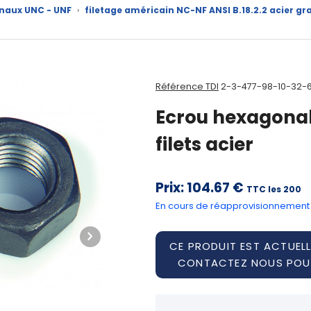
naux UNC - UNF
›
filetage américain NC-NF ANSI B.18.2.2 acier gr
Référence TDI
2-3-477-98-10-32-
Ecrou hexagonal 
filets acier
Prix:
104.67 €
TTC les 200
En cours de réapprovisionnement
CE PRODUIT EST ACTUELL
CONTACTEZ NOUS POUR