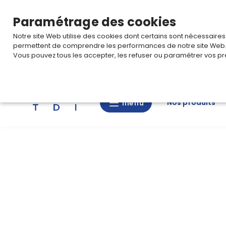
TARIF PRO
Pour accéder à votre tarification,
connectez-
Paramétrage des cookies
Notre site Web utilise des cookies dont certains sont nécessaire
permettent de comprendre les performances de notre site Web
Vous pouvez tous les accepter, les refuser ou paramétrer vos pr
Rechercher
Nos produits
menu
menu
Nos