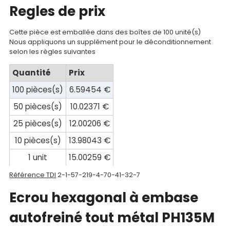
compte
Regles de prix
Mon
Cette pièce est emballée dans des boîtes de 100 unité(s)
panier
Nous appliquons un supplément pour le déconditionnement
selon les règles suivantes
Contact
Quantité
Prix
100 pièces(s)
6.59454 €
50 pièces(s)
10.02371 €
25 pièces(s)
12.00206 €
10 pièces(s)
13.98043 €
1 unit
15.00259 €
Référence TDI
2-1-57-219-4-70-41-32-7
Ecrou hexagonal à embase
autofreiné tout métal PH135M