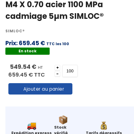
M4 X 0.70 acier 1100 MPa
cadmiage 5µm SIMLOC®
SIMLOC®
Prix:
659.45 €
TTC les 100
En stock
549.54 €
HT
+
659.45 €
TTC
-
Ajouter au panier
Stock
Expédition express
vérifié
Tarifs dégressifs