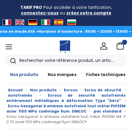
TARIF PRO
Pour accéder à votre tarification,
connectez-vous
ou
créez votre compte
en mode été.
•
Horaires d’ouverture : 8h30 – 12h00 • 13h00 - 16h30
menu
TDI
Rechercher
Nos produits
Nos marques
Fiches techniques
Accueil
›
Nos produits
›
Ecrous
›
Ecrou de sécurité
›
autofreinés
›
Ecrous de securité autofreinés
entièrement métalliques à déformation Type "Aéro"
›
Ecrou hexagonal à embase autofreiné tout métal PH135M
acier 1100 MPa cadmiage 5um SIMLOC
›
pas standard
›
Ecrou hexagonal à embase autofreiné tout métal PH135M M4 X
0.70 acier 1100 MPa cadmiage 5µm SIMLOC®