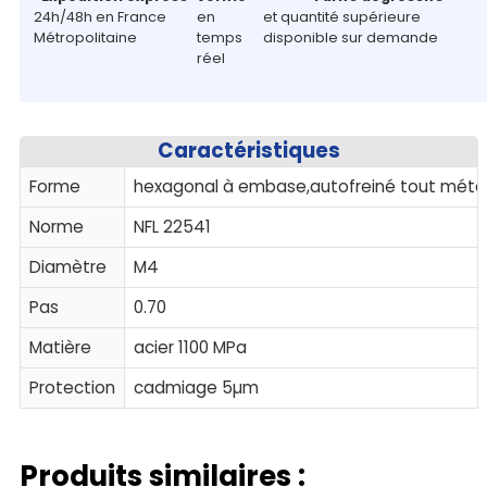
24h/48h en France
en
et quantité supérieure
Métropolitaine
temps
disponible sur demande
réel
Caractéristiques
Forme
hexagonal à embase,autofreiné tout méta
Norme
NFL 22541
Diamètre
M4
Pas
0.70
Matière
acier 1100 MPa
Protection
cadmiage 5µm
Produits similaires :