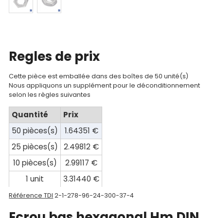
compte
Mon
panier
Regles de prix
Contact
Cette pièce est emballée dans des boîtes de 50 unité(s)
Nous appliquons un supplément pour le déconditionnement
selon les règles suivantes
Quantité
Prix
50 pièces(s)
1.64351 €
25 pièces(s)
2.49812 €
10 pièces(s)
2.99117 €
1 unit
3.31440 €
Référence TDI
2-1-278-96-24-300-37-4
Ecrou bas hexagonal Hm DIN