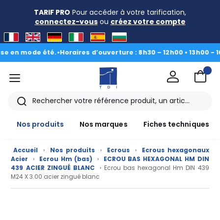
TARIF PRO
Pour accéder à votre tarification,
connectez-vous
ou
créez votre compte
n mode été.
•
Horaires d’ouverture : 8h30 – 12h00 • 13h00 - 16h30
|
menu
TDI
Rechercher
Nos produits
Nos marques
Fiches techniques
Accueil
›
Nos produits
›
Ecrous
›
Ecrous hexagonaux
Acier
›
Ecrou Hm (bas)
›
ECROU BAS HEXAGONAL HM DIN
439 ACIER ZINGUÉ BLANC
› Ecrou bas hexagonal Hm DIN 439
M24 X 3.00 acier zingué blanc