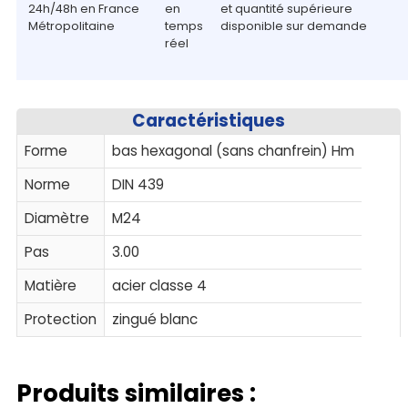
24h/48h en France
en
et quantité supérieure
Métropolitaine
temps
disponible sur demande
réel
Caractéristiques
Forme
bas hexagonal (sans chanfrein) Hm
Norme
DIN 439
Diamètre
M24
Pas
3.00
Matière
acier classe 4
Protection
zingué blanc
Produits similaires :