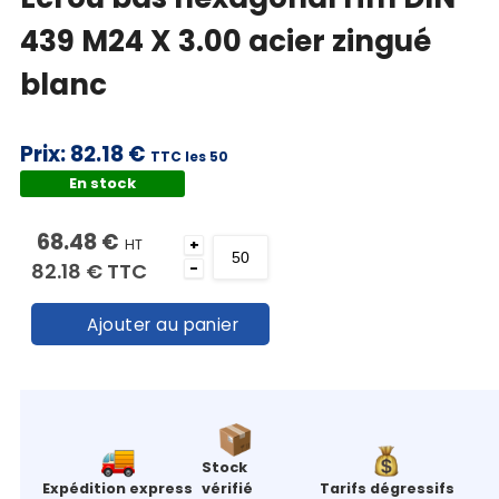
439 M24 X 3.00 acier zingué
blanc
Prix:
82.18 €
TTC les 50
En stock
68.48 €
HT
+
82.18 €
TTC
-
Ajouter au panier
Stock
Expédition express
vérifié
Tarifs dégressifs