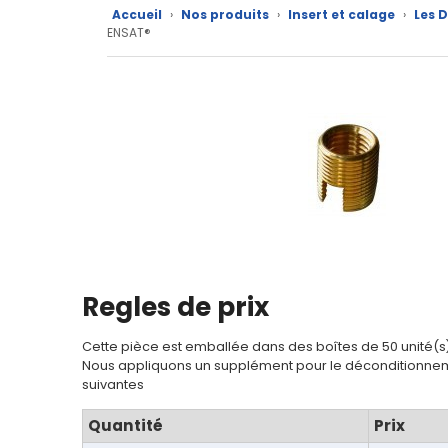
Nos
Accueil
›
Nos produits
›
Insert et calage
›
Les 
ENSAT®
produits
CAD/3D
Nos
marques
Fiches
techniques
Catalogue
Regles de prix
Documentations
Cette pièce est emballée dans des boîtes de 50 unité(s
Mon
Nous appliquons un supplément pour le déconditionnem
compte
suivantes
Quantité
Prix
Mon