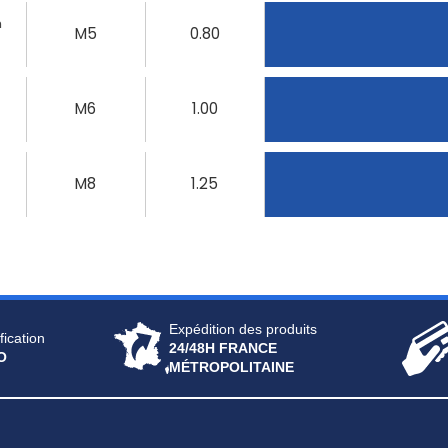
n
M5
0.80
n
M6
1.00
M8
1.25
Expédition des produits
fication
24/48H FRANCE
O
MÉTROPOLITAINE