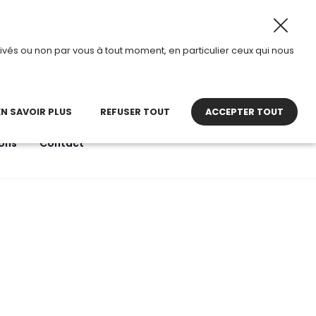
I passe en mode été.
•
Horaires d’ouverture : 8h30 – 12h
ivés ou non par vous à tout moment, en particulier ceux qui nous
22 27 30 27
contact@tdi.fr
pel non surtaxé
EN SAVOIR PLUS
REFUSER TOUT
ACCEPTER TOUT
ons
Contact