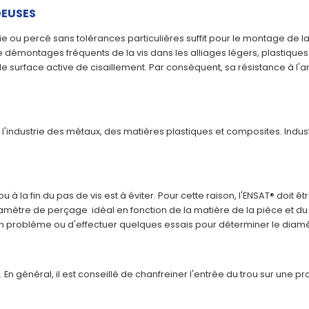
DEUSES
e ou percé sans tolérances particulières suffit pour le montage de la
démontages fréquents de la vis dans les alliages légers, plastiques e
ande surface active de cisaillement. Par conséquent, sa résistance à l
e l'industrie des métaux, des matières plastiques et composites. Indu
u à la fin du pas de vis est à éviter. Pour cette raison, l'ENSAT® doit 
tre de perçage idéal en fonction de la matière de la pièce et du type
cun problème ou d'effectuer quelques essais pour déterminer le diam
 En général, il est conseillé de chanfreiner l'entrée du trou sur une p