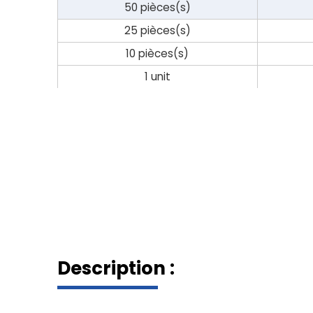
panier
50 pièces(s)
25 pièces(s)
Contact
10 pièces(s)
1 unit
Description :