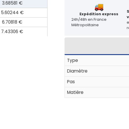
3.68581 €
5.60244 €
Expédition express
v
24h/48h en France
6.70818 €
Métropolitaine
r
7.43306 €
Type
Diamètre
Pas
Matière