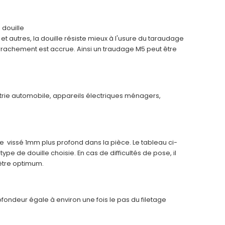
 douille
t autres, la douille résiste mieux à l'usure du taraudage
'arrachement est accrue. Ainsi un traudage M5 peut être
strie automobile, appareils électriques ménagers,
être vissé 1mm plus profond dans la pièce. Le tableau ci-
 de douille choisie. En cas de difficultés de pose, il
ètre optimum.
rofondeur égale à environ une fois le pas du filetage