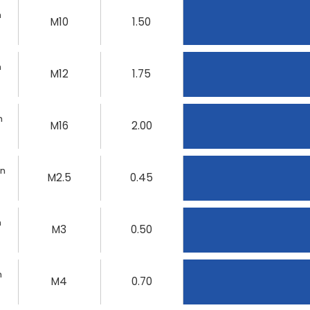
n
M10
1.50
n
M12
1.75
n
M16
2.00
on
M2.5
0.45
n
M3
0.50
n
M4
0.70