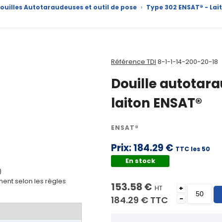
Douilles Autotaraudeuses et outil de pose
›
Type 302 ENSAT® - Lai
Référence TDI
8-1-1-14-200-20-18
Douille autotara
laiton ENSAT®
ENSAT®
Prix:
184.29 €
TTC les 50
En stock
)
ent selon les règles
153.58 €
HT
+
184.29 €
TTC
-