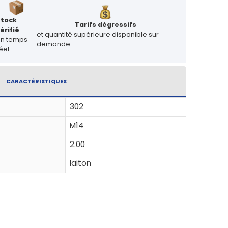
Stock
Tarifs dégressifs
érifié
et quantité supérieure disponible sur
en temps
demande
éel
CARACTÉRISTIQUES
302
M14
2.00
laiton