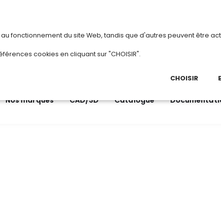
vous
ou
créez votre compte
Du 3 au 28 août 2026, TD
s au fonctionnement du site Web, tandis que d'autres peuvent être act
.
éférences cookies en cliquant sur "CHOISIR".
03 
Ap
CHOISIR
Nos marques
CAD/3D
Catalogue
Documentati