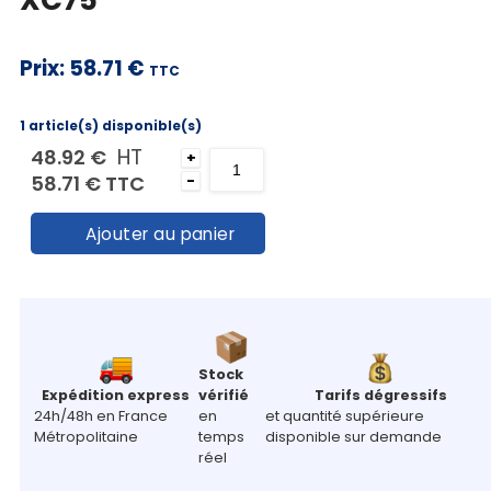
Mon
panier
Prix:
58.71 €
TTC
Contact
1 article(s) disponible(s)
HT
48.92 €
+
58.71 €
TTC
-
Ajouter au panier
Stock
Expédition express
vérifié
Tarifs dégressifs
24h/48h en France
en
et quantité supérieure
Métropolitaine
temps
disponible sur demande
réel