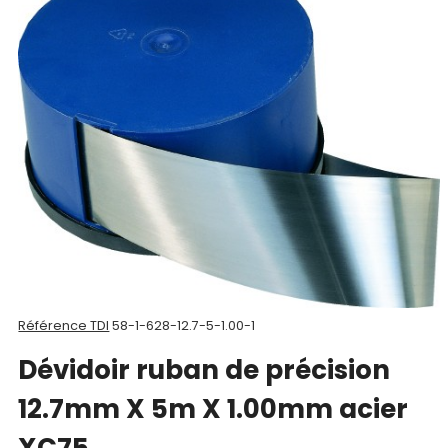
Nos
produits
CAD/3D
Nos
marques
Fiches
techniques
Catalogue
Référence TDI
58-1-628-12.7-5-1.00-1
Documentations
Dévidoir ruban de précision
Mon
12.7mm X 5m X 1.00mm acier
compte
XC75