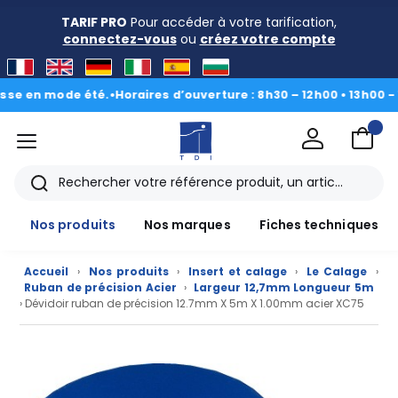
TARIF PRO
Pour accéder à votre tarification,
connectez-vous
ou
créez votre compte
n mode été.
•
Horaires d’ouverture : 8h30 – 12h00 • 13h00 - 16h30
|
menu
TDI
Rechercher
Nos produits
Nos marques
Fiches techniques
Accueil
›
Nos produits
›
Insert et calage
›
Le Calage
›
Ruban de précision Acier
›
Largeur 12,7mm Longueur 5m
› Dévidoir ruban de précision 12.7mm X 5m X 1.00mm acier XC75