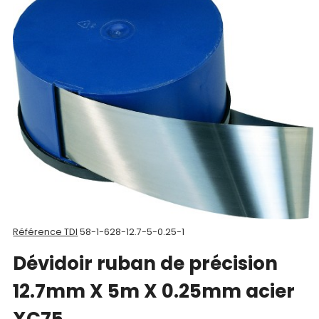
Nos
produits
CAD/3D
Nos
marques
Fiches
techniques
Catalogue
Référence TDI
58-1-628-12.7-5-0.25-1
Documentations
Dévidoir ruban de précision
Mon
12.7mm X 5m X 0.25mm acier
compte
XC75