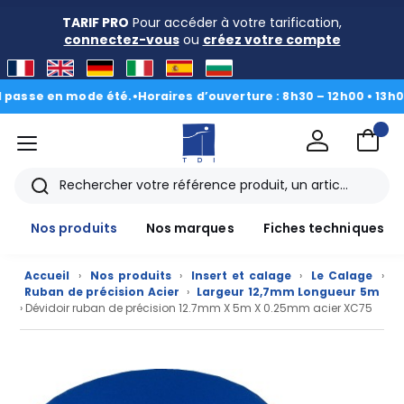
TARIF PRO
Pour accéder à votre tarification,
connectez-vous
ou
créez votre compte
se en mode été.
•
Horaires d’ouverture : 8h30 – 12h00 • 13h00 - 1
menu
TDI
Rechercher
Nos produits
Nos marques
Fiches techniques
Accueil
›
Nos produits
›
Insert et calage
›
Le Calage
›
Ruban de précision Acier
›
Largeur 12,7mm Longueur 5m
› Dévidoir ruban de précision 12.7mm X 5m X 0.25mm acier XC75