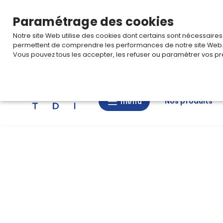
TARIF PRO
Pour accéder à votre tarification,
connectez-
Paramétrage des cookies
Notre site Web utilise des cookies dont certains sont nécessaire
permettent de comprendre les performances de notre site Web
Vous pouvez tous les accepter, les refuser ou paramétrer vos pr
Rechercher
Nos produits
menu
menu
Nos
produits
CAD/3D
Nos
marques