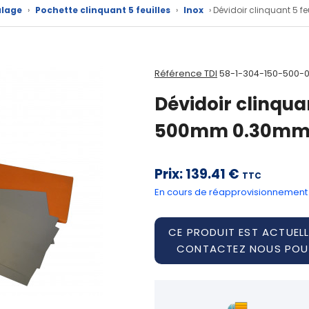
alage
›
Pochette clinquant 5 feuilles
›
Inox
› Dévidoir clinquant 5
Référence TDI
58-1-304-150-500-0
Dévidoir clinqua
500mm 0.30mm 
Prix:
139.41 €
TTC
En cours de réapprovisionnement
CE PRODUIT EST ACTUELL
CONTACTEZ NOUS POUR