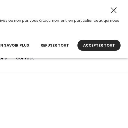
ût 2026, TDI passe en mode été.
•
Horaires d’ouverture :
ivés ou non par vous à tout moment, en particulier ceux qui nous
22 27 30 27
contact@tdi.fr
pel non surtaxé
EN SAVOIR PLUS
REFUSER TOUT
ACCEPTER TOUT
ons
Contact