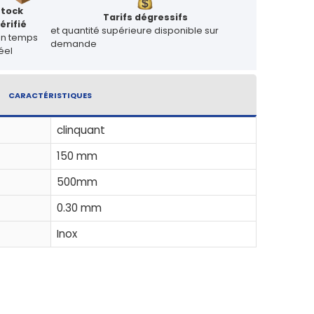
Stock
Tarifs dégressifs
érifié
et quantité supérieure disponible sur
en temps
demande
éel
CARACTÉRISTIQUES
clinquant
150 mm
500mm
0.30 mm
Inox