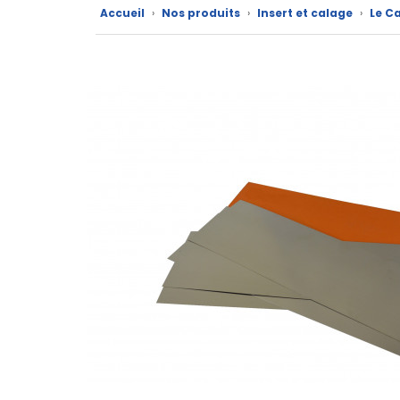
Accueil
›
Nos produits
›
Insert et calage
›
Le C
Fiches
techniques
Catalogue
Documentations
Mon
compte
Mon
panier
Contact