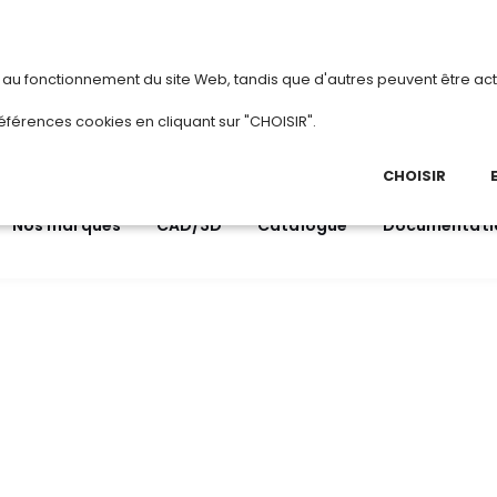
vous
ou
créez votre compte
Du 3 au 28 ao
s au fonctionnement du site Web, tandis que d'autres peuvent être act
.
éférences cookies en cliquant sur "CHOISIR".
03 
Ap
CHOISIR
Nos marques
CAD/3D
Catalogue
Documentati