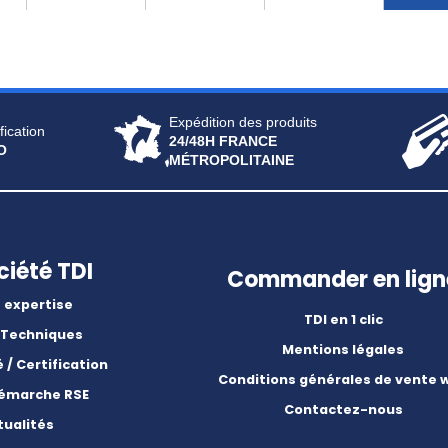
Expédition des produits
fication
24/48H FRANCE
O
MÉTROPOLITAINE
ciété TDI
Commander en lign
 expertise
TDI en 1 clic
 Techniques
Mentions légales
é / Certification
Conditions générales de vente 
démarche RSE
Contactez-nous
tualités