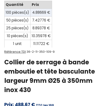
compte
Quantité
Prix
Mon
100 pièces(s)
4.88669 €
panier
50 pièces(s)
7.42776 €
25 pièces(s)
8.89378 €
Contact
10 pièces(s)
10.35978 €
1 unit
11.11722 €
Référence TDI
36-2-11-350-109-9
Collier de serrage à bande
emboutie et tête basculante
largeur 9mm Ø25 à 350mm
inox 430
Prix:
488.67 €
TTC les 100