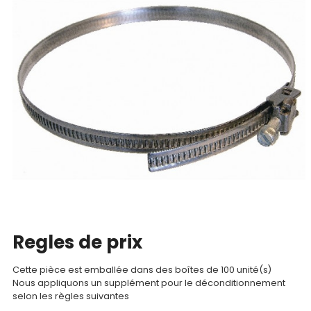
Nos
produits
CAD/3D
Nos
marques
Fiches
techniques
Catalogue
Regles de prix
Documentations
Cette pièce est emballée dans des boîtes de 100 unité(s)
Nous appliquons un supplément pour le déconditionnement
Mon
selon les règles suivantes