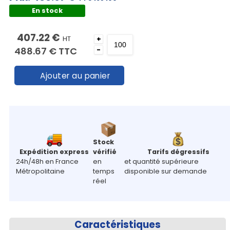
En stock
407.22 €
HT
+
488.67 €
TTC
-
Ajouter au panier
Stock
Expédition express
vérifié
Tarifs dégressifs
24h/48h en France
en
et quantité supérieure
Métropolitaine
temps
disponible sur demande
réel
Caractéristiques