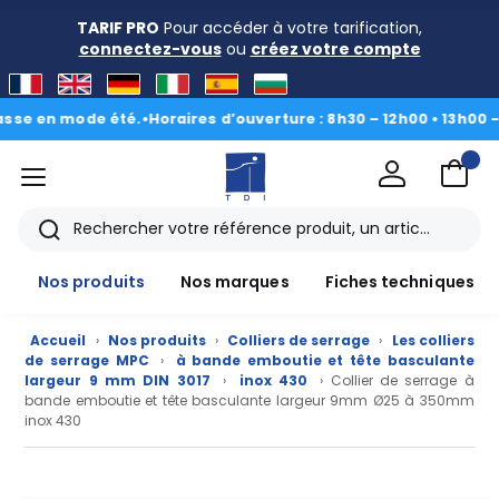
TARIF PRO
Pour accéder à votre tarification,
connectez-vous
ou
créez votre compte
en mode été.
•
Horaires d’ouverture : 8h30 – 12h00 • 13h00 - 16h3
menu
TDI
Rechercher
Nos produits
Nos marques
Fiches techniques
Accueil
›
Nos produits
›
Colliers de serrage
›
Les colliers
de serrage MPC
›
à bande emboutie et tête basculante
largeur 9 mm DIN 3017
›
inox 430
› Collier de serrage à
bande emboutie et tête basculante largeur 9mm Ø25 à 350mm
inox 430