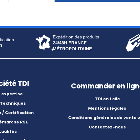
Expédition des produits
fication
24/48H FRANCE
O
MÉTROPOLITAINE
ciété TDI
Commander en lign
 expertise
TDI en 1 clic
 Techniques
Mentions légales
é / Certification
Conditions générales de vente 
démarche RSE
Contactez-nous
tualités