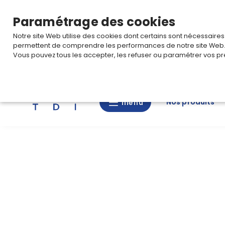
TARIF PRO
Pour accéder à votre tarification,
connectez-
Paramétrage des cookies
Notre site Web utilise des cookies dont certains sont nécessaire
permettent de comprendre les performances de notre site Web
Vous pouvez tous les accepter, les refuser ou paramétrer vos pr
Rechercher
Nos produits
menu
menu
Nos
produits
CAD/3D