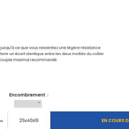
e jusqu'à ce que vous ressentiez une légère résistance
enir un écart identique entre les deux moitiés du collier
is au couple maximal recommandé
Encombrement
25x40x16
EN COURS 
ox