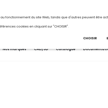
vous
ou
créez votre compte
Du 3 au 28 ao
s au fonctionnement du site Web, tandis que d'autres peuvent être act
.
éférences cookies en cliquant sur "CHOISIR".
03 
Ap
CHOISIR
Nos marques
CAD/3D
Catalogue
Documentati