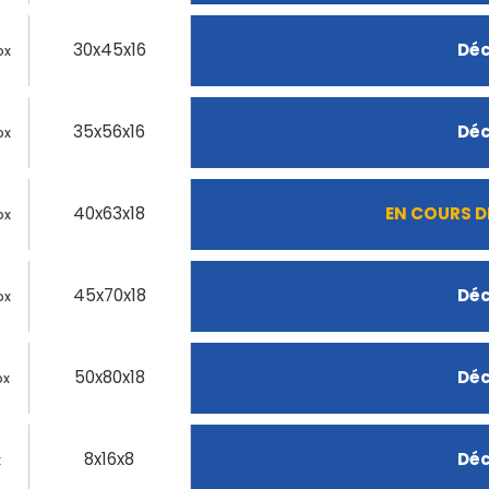
30x45x16
Déc
ox
35x56x16
Déc
ox
40x63x18
EN COURS 
ox
45x70x18
Déc
ox
50x80x18
Déc
ox
8x16x8
Déc
x