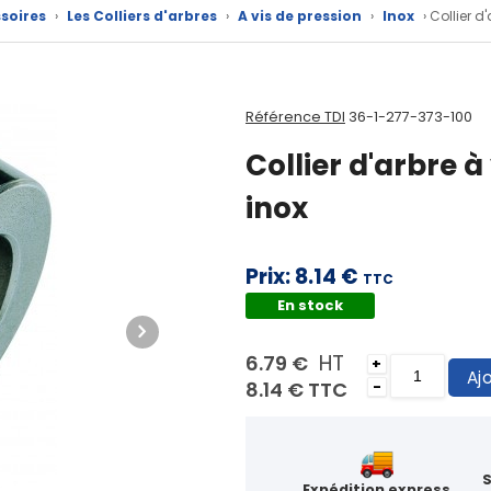
soires
›
Les Colliers d'arbres
›
A vis de pression
›
Inox
› Collier d
Référence TDI
36-1-277-373-100
Collier d'arbre à 
inox
Prix:
8.14 €
TTC
En stock
HT
6.79 €
+
Aj
8.14 €
TTC
-
Expédition express