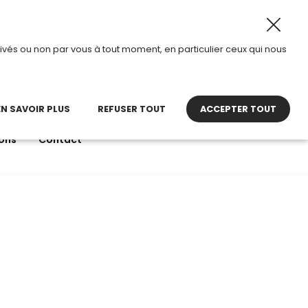
ût 2026, TDI passe en mode été.
•
Horaires d’ouverture : 
ivés ou non par vous à tout moment, en particulier ceux qui nous
22 27 30 27
contact@tdi.fr
pel non surtaxé
EN SAVOIR PLUS
REFUSER TOUT
ACCEPTER TOUT
ons
Contact