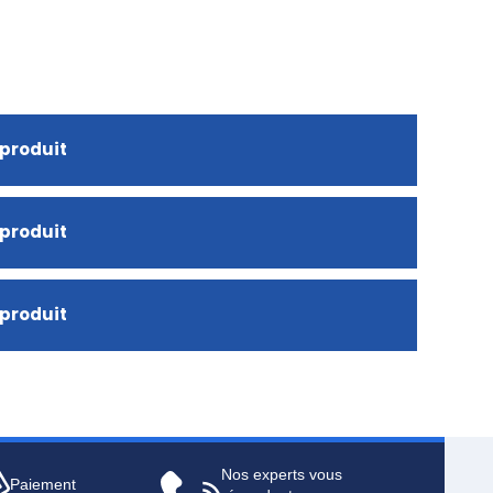
 produit
 produit
 produit
Nos experts vous
Paiement