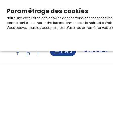
TARIF PRO
Pour accéder à votre tarification,
connectez-
Paramétrage des cookies
Notre site Web utilise des cookies dont certains sont nécessaire
permettent de comprendre les performances de notre site Web
Vous pouvez tous les accepter, les refuser ou paramétrer vos pr
Rechercher
Nos produits
menu
menu
Nos
produits
CAD/3D
Nos
marques