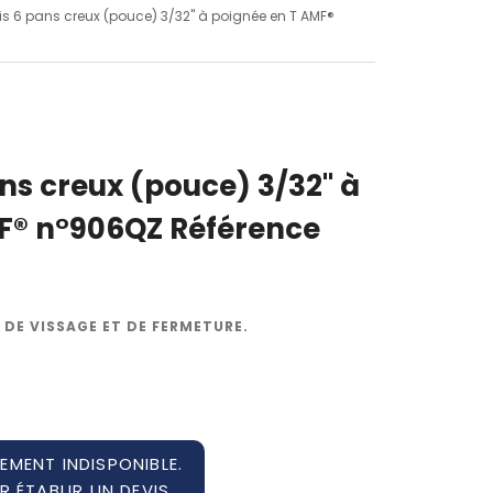
vis 6 pans creux (pouce) 3/32" à poignée en T AMF®
ans creux (pouce) 3/32" à
F® n°906QZ Référence
 DE VISSAGE ET DE FERMETURE.
EMENT INDISPONIBLE.
 ÉTABLIR UN DEVIS