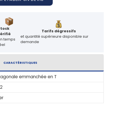
Stock
Tarifs dégressifs
érifié
et quantité supérieure disponible sur
en temps
demande
éel
CARACTÉRISTIQUES
xagonale emmanchée en T
32
er