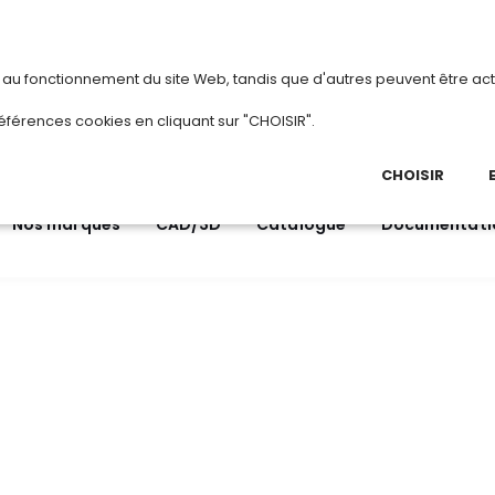
vous
ou
créez votre compte
Du 3 au 28 aoû
s au fonctionnement du site Web, tandis que d'autres peuvent être act
.
éférences cookies en cliquant sur "CHOISIR".
03 
Ap
CHOISIR
Nos marques
CAD/3D
Catalogue
Documentati