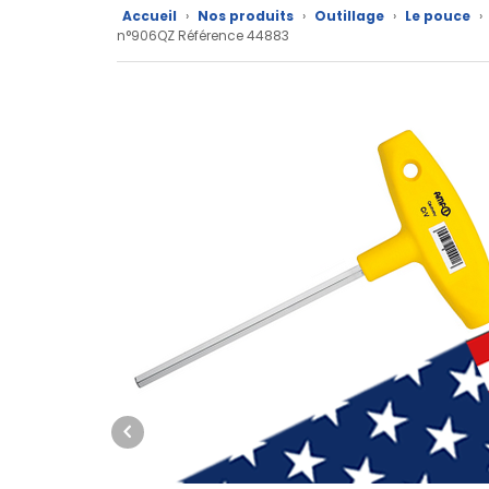
Accueil
›
Nos produits
›
Outillage
›
Le pouce
›
Fiches
n°906QZ Référence 44883
techniques
Catalogue
Documentations
Mon
compte
Mon
panier
Contact