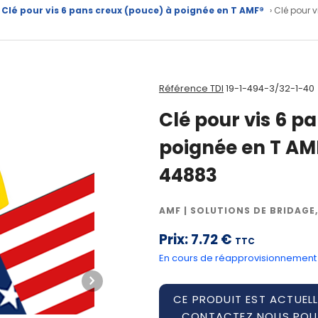
Clé pour vis 6 pans creux (pouce) à poignée en T AMF®
› Clé pour 
Référence TDI
19-1-494-3/32-1-40
Clé pour vis 6 p
poignée en T AM
44883
AMF | SOLUTIONS DE BRIDAGE,
Prix:
7.72 €
TTC
En cours de réapprovisionnement
CE PRODUIT EST ACTUELL
CONTACTEZ NOUS POUR