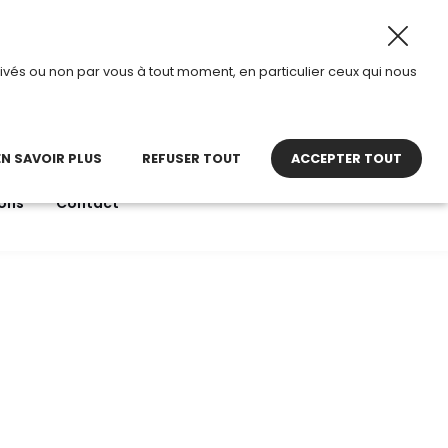
t 2026, TDI passe en mode été.
•
Horaires d’ouverture : 
ivés ou non par vous à tout moment, en particulier ceux qui nous
22 27 30 27
contact@tdi.fr
pel non surtaxé
EN SAVOIR PLUS
REFUSER TOUT
ACCEPTER TOUT
ons
Contact