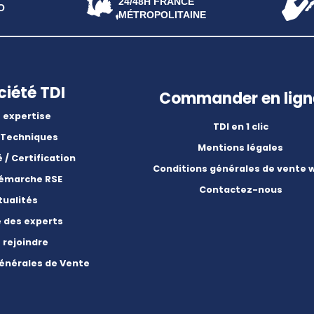
24/48H FRANCE
O
MÉTROPOLITAINE
ciété TDI
Commander en lign
 expertise
TDI en 1 clic
 Techniques
Mentions légales
é / Certification
Conditions générales de vente 
démarche RSE
Contactez-nous
tualités
e des experts
 rejoindre
énérales de Vente