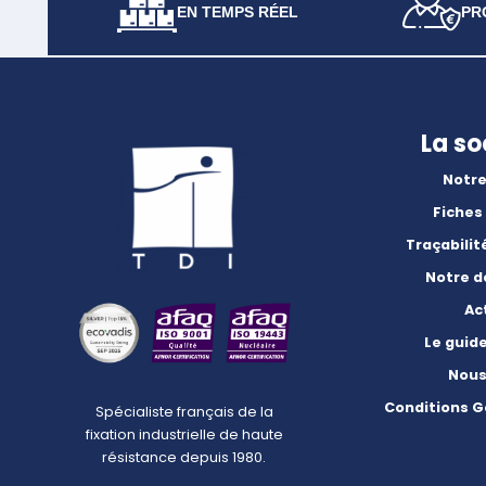
EN TEMPS RÉEL
PR
La so
Notre
Fiches
Traçabilit
Notre 
Ac
Le guid
Nous
Conditions G
Spécialiste français de la
fixation industrielle de haute
résistance depuis 1980.