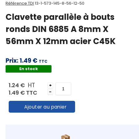
Référence TDI
13-1-573-145-8-56-12-50
Mon
Clavette parallèle à bouts
panier
ronds DIN 6885 A 8mm X
Contact
56mm X 12mm acier C45K
Prix:
1.49 €
TTC
En stock
HT
1.24 €
+
1.49 €
TTC
-
Ajouter au panier