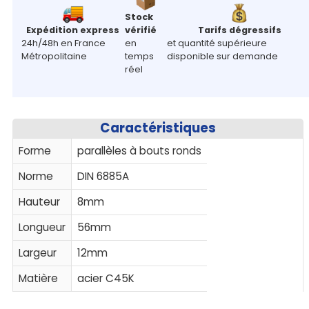
Stock
Expédition express
vérifié
Tarifs dégressifs
24h/48h en France
en
et quantité supérieure
Métropolitaine
temps
disponible sur demande
réel
Caractéristiques
Forme
parallèles à bouts ronds
Norme
DIN 6885A
Hauteur
8mm
Longueur
56mm
Largeur
12mm
Matière
acier C45K