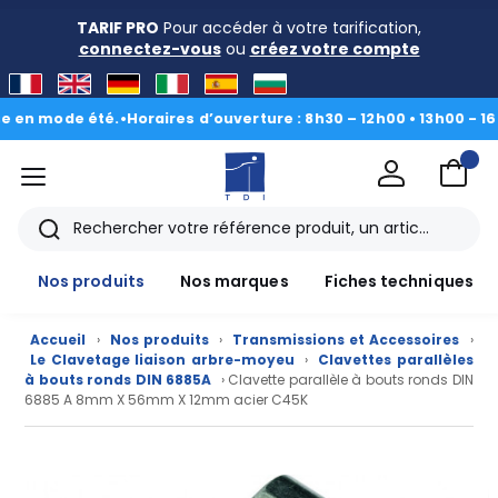
TARIF PRO
Pour accéder à votre tarification,
connectez-vous
ou
créez votre compte
 mode été.
•
Horaires d’ouverture : 8h30 – 12h00 • 13h00 - 16h30
|
menu
TDI
Rechercher
Nos produits
Nos marques
Fiches techniques
Accueil
›
Nos produits
›
Transmissions et Accessoires
›
Le Clavetage liaison arbre-moyeu
›
Clavettes parallèles
à bouts ronds DIN 6885A
› Clavette parallèle à bouts ronds DIN
6885 A 8mm X 56mm X 12mm acier C45K