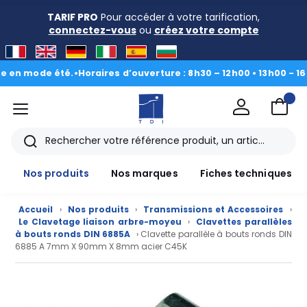
TARIF PRO
Pour accéder à votre tarification,
connectez-vous
ou
créez votre compte
mode été.
•
Horaires d’ouverture : 8h30 – 12h00 • 13h00 - 16h30
|
Du
menu
TDI
Rechercher
Nos produits
Nos marques
Fiches techniques
Accueil
›
Nos produits
›
Transmissions et Accessoires
›
Le Clavetage liaison arbre-moyeu
›
Clavettes parallèles
à bouts ronds DIN 6885A
› Clavette parallèle à bouts ronds DIN
6885 A 7mm X 90mm X 8mm acier C45K