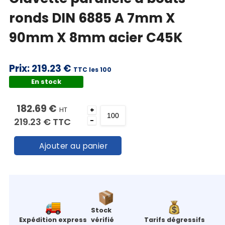
ronds DIN 6885 A 7mm X
90mm X 8mm acier C45K
Prix:
219.23 €
TTC les 100
En stock
182.69 €
HT
+
219.23 €
TTC
-
Ajouter au panier
Stock
Expédition express
vérifié
Tarifs dégressifs