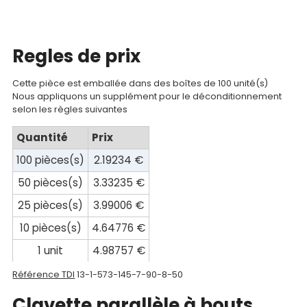
Mon
compte
Mon
Regles de prix
panier
Cette pièce est emballée dans des boîtes de 100 unité(s)
Contact
Nous appliquons un supplément pour le déconditionnement
selon les règles suivantes
Quantité
Prix
100 pièces(s)
2.19234 €
50 pièces(s)
3.33235 €
25 pièces(s)
3.99006 €
10 pièces(s)
4.64776 €
1 unit
4.98757 €
Référence TDI
13-1-573-145-7-90-8-50
Clavette parallèle à bouts