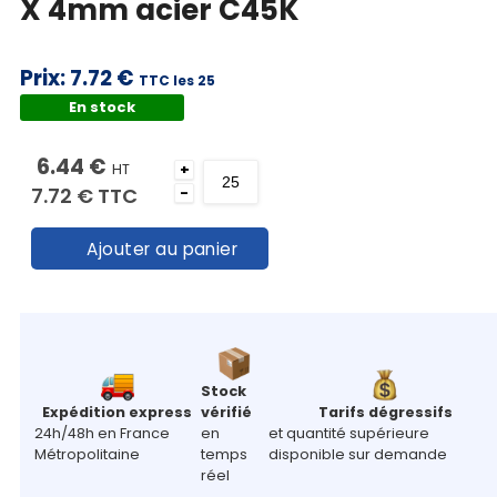
X 4mm acier C45K
Prix:
7.72 €
TTC les 25
En stock
6.44 €
HT
+
7.72 €
TTC
-
Ajouter au panier
Stock
Expédition express
vérifié
Tarifs dégressifs
24h/48h en France
en
et quantité supérieure
Métropolitaine
temps
disponible sur demande
réel