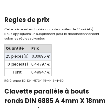
compte
Mon
Regles de prix
panier
Cette pièce est emballée dans des boîtes de 25 unité(s)
Contact
Nous appliquons un supplément pour le déconditionnement
selon les règles suivantes
Quantité
Prix
25 pièces(s)
0.30895 €
10 pièces(s)
0.44797 €
1 unit
0.49947 €
Référence TDI
13-1-573-145-4-18-4-50
Clavette parallèle à bouts
ronds DIN 6885 A 4mm X 18mm