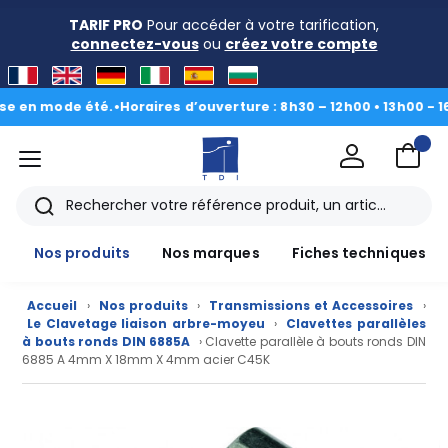
TARIF PRO
Pour accéder à votre tarification,
connectez-vous
ou
créez votre compte
 mode été.
•
Horaires d’ouverture : 8h30 – 12h00 • 13h00 - 16h30
|
D
menu
TDI
Rechercher
Nos produits
Nos marques
Fiches techniques
Accueil
›
Nos produits
›
Transmissions et Accessoires
›
Le Clavetage liaison arbre-moyeu
›
Clavettes parallèles
à bouts ronds DIN 6885A
› Clavette parallèle à bouts ronds DIN
6885 A 4mm X 18mm X 4mm acier C45K