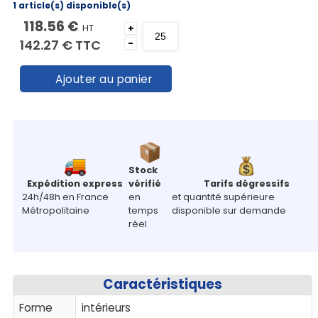
1 article(s) disponible(s)
118.56 €
HT
+
142.27 €
TTC
-
Ajouter au panier
Stock
Expédition express
vérifié
Tarifs dégressifs
24h/48h en France
en
et quantité supérieure
Métropolitaine
temps
disponible sur demande
réel
Caractéristiques
Forme
intérieurs