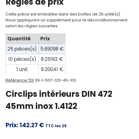
Regles de prix
compte
Mon
Cette pièce est emballée dans des boîtes de 25 unité(s)
Nous appliquons un supplément pour le déconditionnement
panier
selon les règles suivantes
Contact
Quantité
Prix
25 pièces(s)
5.69098 €
10 pièces(s)
8.25192 €
1 unit
9.20041 €
Référence TDI
39-1-507-120-45-100
Circlips intérieurs DIN 472
45mm inox 1.4122
Prix:
142.27 €
TTC les 25