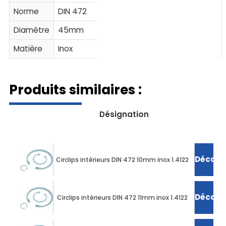
Norme
DIN 472
Diamètre
45mm
Matière
Inox
Produits similaires :
Désignation
Découvr
Circlips intérieurs DIN 472 10mm inox 1.4122
Découvr
Circlips intérieurs DIN 472 11mm inox 1.4122