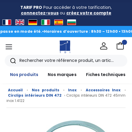
TARIF PRO
Pour accéder à votre tarification,
connectez-vous
ou
créez votre compte
se en mode été.
•
Horaires d’ouverture : 8h30 – 12h00 • 13h00 - 1
menu
TDI
Rechercher
Nos produits
Nos marques
Fiches techniques
Accueil
›
Nos produits
›
Inox
›
Accessoires Inox
›
Circlips intérieurs DIN 472
› Circlips intérieurs DIN 472 45mm
inox 1.4122