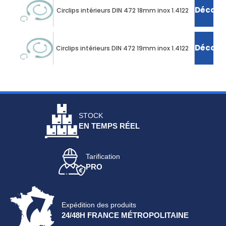
Découvr
Circlips intérieurs DIN 472 18mm inox 1.4122
Découvr
Circlips intérieurs DIN 472 19mm inox 1.4122
STOCK
EN TEMPS RÉEL
Tarification
PRO
Expédition des produits
24/48H FRANCE MÉTROPOLITAINE