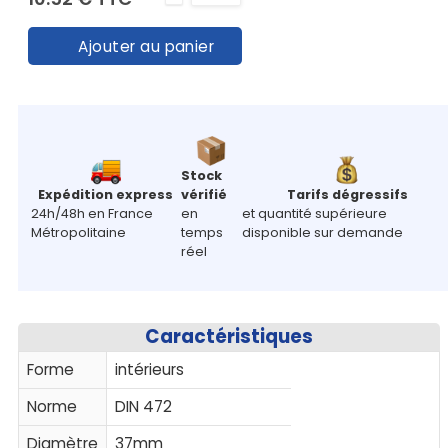
Ajouter au panier
Stock
Expédition express
vérifié
Tarifs dégressifs
24h/48h en France
en
et quantité supérieure
Métropolitaine
temps
disponible sur demande
réel
Caractéristiques
Forme
intérieurs
Norme
DIN 472
Diamètre
37mm