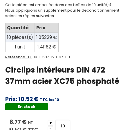
Cette pièce est emballée dans des boîtes de 10 unité(s)
Nous appliquons un supplément pour le déconditionnement
Mon
selon les règles suivantes
panier
Quantité
Prix
Contact
10 pièces(s)
1.05229 €
1 unit
1.41182 €
Référence TDI
39-1-507-120-37-83
Circlips intérieurs DIN 472
37mm acier XC75 phosphaté
Prix:
10.52 €
TTC les 10
En stock
8.77 €
HT
+
10.52 €
TTC
-