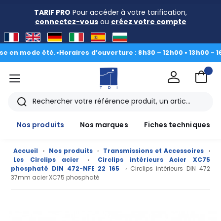
TARIF PRO
Pour accéder à votre tarification,
connectez-vous
ou
créez votre compte
 mode été.
•
Horaires d’ouverture : 8h30 – 12h00 • 13h00 - 16h30
|
menu
TDI
Rechercher
Nos produits
Nos marques
Fiches techniques
Accueil
›
Nos produits
›
Transmissions et Accessoires
›
Les Circlips acier
›
Circlips intérieurs Acier XC75
phosphaté DIN 472-NFE 22 165
› Circlips intérieurs DIN 472
37mm acier XC75 phosphaté