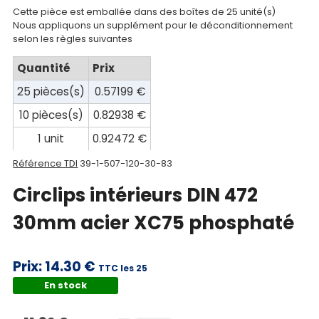
compte
Cette pièce est emballée dans des boîtes de 25 unité(s)
Nous appliquons un supplément pour le déconditionnement
Mon
selon les règles suivantes
panier
Quantité
Prix
Contact
25 pièces(s)
0.57199 €
10 pièces(s)
0.82938 €
1 unit
0.92472 €
Référence TDI
39-1-507-120-30-83
Circlips intérieurs DIN 472
30mm acier XC75 phosphaté
Prix:
14.30 €
TTC les 25
En stock