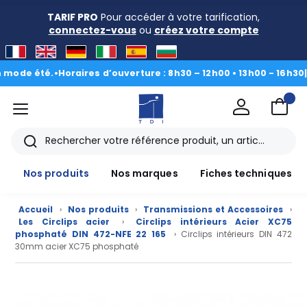
TARIF PRO
Pour accéder à votre tarification,
connectez-vous
ou
créez votre compte
e été.
•
Horaires d’ouverture : 8h30 – 12h00 • 13h00 - 16h30
|
Du 3 
menu
TDI
Rechercher
Nos produits
Nos marques
Fiches techniques
Accueil
›
Nos produits
›
Transmissions et Accessoires
›
Les Circlips acier
›
Circlips intérieurs Acier XC75
phosphaté DIN 472-NFE 22 165
› Circlips intérieurs DIN 472
30mm acier XC75 phosphaté