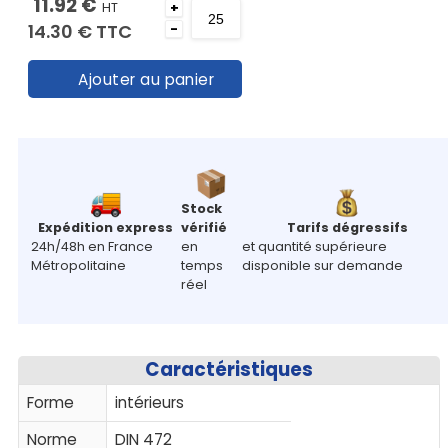
11.92 €
HT
+
14.30 €
TTC
-
Ajouter au panier
Stock
Expédition express
vérifié
Tarifs dégressifs
24h/48h en France
en
et quantité supérieure
Métropolitaine
temps
disponible sur demande
réel
Caractéristiques
Forme
intérieurs
Norme
DIN 472