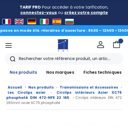
TARIF PRO
Pour accéder à votre tarification,
connectez-vous
ou
créez votre compte
se en mode été.
•
Horaires d’ouverture : 8h30 – 12h00 • 13h00 - 1
menu
TDI
Rechercher
Nos produits
Nos marques
Fiches techniques
Accueil
›
Nos produits
›
Transmissions et Accessoires
›
Les Circlips acier
›
Circlips intérieurs Acier XC75
phosphaté DIN 472-NFE 22 165
› Circlips intérieurs DIN 472
260mm acier XC75 phosphaté