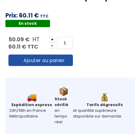
Mon
panier
Prix:
60.11 €
TTC
En stock
Contact
HT
50.09 €
+
60.11 €
TTC
-
Ajouter au panier
Stock
Expédition express
vérifié
Tarifs dégressifs
24h/48h en France
en
et quantité supérieure
Métropolitaine
temps
disponible sur demande
réel