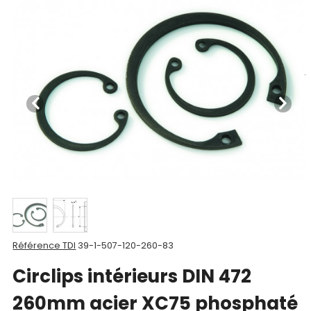
Nos
produits
CAD/3D
Nos
marques
Fiches
techniques
Catalogue
Documentations
Référence TDI
39-1-507-120-260-83
Mon
Circlips intérieurs DIN 472
compte
260mm acier XC75 phosphaté