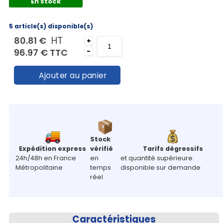
En stock
Mon
panier
5 article(s) disponible(s)
Contact
HT
80.81 €
+
96.97 €
TTC
-
Ajouter au panier
Stock
Expédition express
vérifié
Tarifs dégressifs
24h/48h en France
en
et quantité supérieure
Métropolitaine
temps
disponible sur demande
réel
Caractéristiques