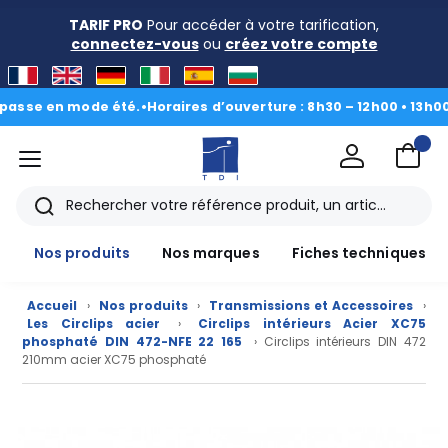
TARIF PRO
Pour accéder à votre tarification,
connectez-vous
ou
créez votre compte
se en mode été.
•
Horaires d’ouverture : 8h30 – 12h00 • 13h00 - 1
menu
TDI
Rechercher
Nos produits
Nos marques
Fiches techniques
Accueil
›
Nos produits
›
Transmissions et Accessoires
›
Les Circlips acier
›
Circlips intérieurs Acier XC75
phosphaté DIN 472-NFE 22 165
› Circlips intérieurs DIN 472
210mm acier XC75 phosphaté