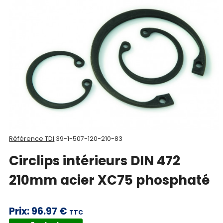
Nos
produits
CAD/3D
Nos
marques
Fiches
techniques
Référence TDI
39-1-507-120-210-83
Catalogue
Circlips intérieurs DIN 472
Documentations
210mm acier XC75 phosphaté
Mon
compte
Prix:
96.97 €
TTC