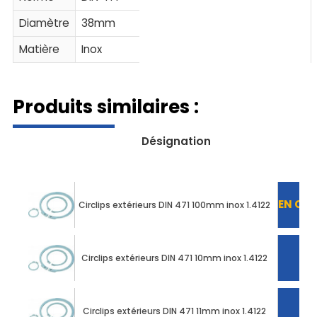
Diamètre
38mm
Matière
Inox
Produits similaires :
Désignation
EN CO
Circlips extérieurs DIN 471 100mm inox 1.4122
Circlips extérieurs DIN 471 10mm inox 1.4122
Circlips extérieurs DIN 471 11mm inox 1.4122