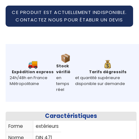
CE PRODUIT EST ACTUELLEMENT INDISPONIBLE.
CONTACTEZ NOUS POUR ÉTABLIR UN DEVIS
Stock
Expédition express
vérifié
Tarifs dégressifs
24h/48h en France
en
et quantité supérieure
Métropolitaine
temps
disponible sur demande
réel
Caractéristiques
Forme
extérieurs
Norme
DIN 471