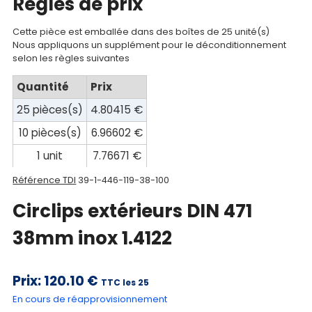
Regles de prix
compte
Mon
Cette pièce est emballée dans des boîtes de 25 unité(s)
Nous appliquons un supplément pour le déconditionnement
panier
selon les règles suivantes
Contact
Quantité
Prix
25 pièces(s)
4.80415 €
10 pièces(s)
6.96602 €
1 unit
7.76671 €
Référence TDI
39-1-446-119-38-100
Circlips extérieurs DIN 471
38mm inox 1.4122
Prix:
120.10 €
TTC les 25
En cours de réapprovisionnement