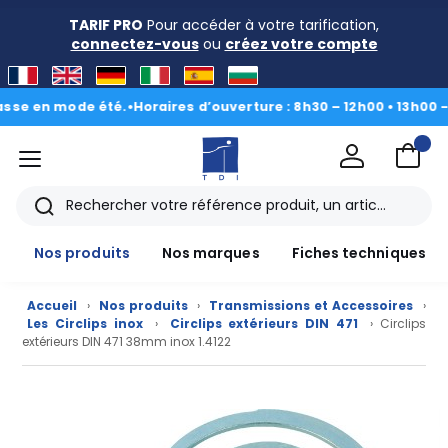
TARIF PRO
Pour accéder à votre tarification,
connectez-vous
ou
créez votre compte
 en mode été.
•
Horaires d’ouverture : 8h30 – 12h00 • 13h00 - 16h3
menu
TDI
Rechercher
Nos produits
Nos marques
Fiches techniques
Accueil
›
Nos produits
›
Transmissions et Accessoires
›
Les Circlips inox
›
Circlips extérieurs DIN 471
› Circlips
extérieurs DIN 471 38mm inox 1.4122