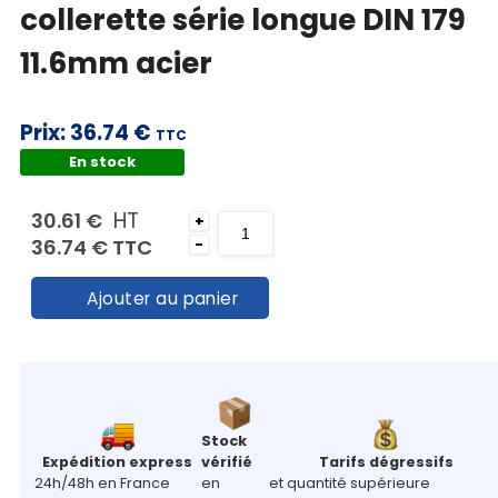
collerette série longue DIN 179
Mon
panier
11.6mm acier
Contact
Prix:
36.74 €
TTC
En stock
HT
30.61 €
+
36.74 €
TTC
-
Ajouter au panier
Stock
Expédition express
vérifié
Tarifs dégressifs
24h/48h en France
en
et quantité supérieure