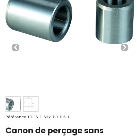
Nos
produits
CAD/3D
Nos
marques
Fiches
techniques
Catalogue
Documentations
Référence TDI
15-1-632-113-11.6-1
Mon
Canon de perçage sans
compte