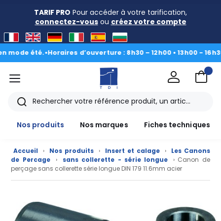
TARIF PRO
Pour accéder à votre tarification,
connectez-vous
ou
créez votre compte
ode été.
•
Horaires d’ouverture : 8h30 – 12h00 • 13h00 - 16h30
|
Du 
menu
TDI
Rechercher
Nos produits
Nos marques
Fiches techniques
Accueil
›
Nos produits
›
Insert et calage
›
Les Canons
de Percage
›
sans collerette - série longue
› Canon de
perçage sans collerette série longue DIN 179 11.6mm acier