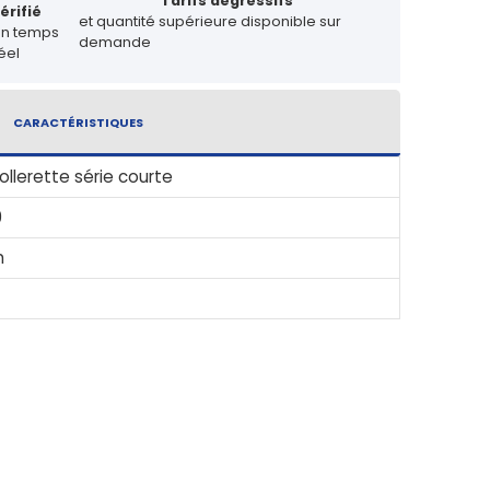
Tarifs dégressifs
érifié
et quantité supérieure disponible sur
en temps
demande
éel
CARACTÉRISTIQUES
ollerette série courte
9
m