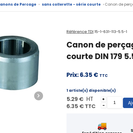
Canons de Percage
›
sans collerette - série courte
› Canon de perça
Référence TDI
15-1-631-113-5.5-1
Canon de perçage
courte DIN 179 
Prix:
6.35 €
TTC
1 article(s) disponible(s)
HT
5.29 €
+
Aj
6.35 €
TTC
-