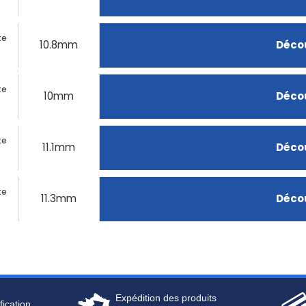
te
10.8mm
Décou
te
10mm
Décou
te
11.1mm
Décou
te
11.3mm
Décou
Expédition des produits
fication