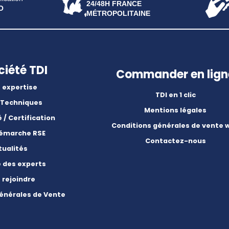
24/48H FRANCE
O
MÉTROPOLITAINE
ciété TDI
Commander en lign
 expertise
TDI en 1 clic
 Techniques
Mentions légales
é / Certification
Conditions générales de vente 
démarche RSE
Contactez-nous
tualités
e des experts
 rejoindre
énérales de Vente