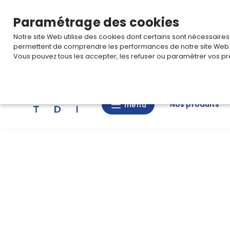
TARIF PRO
Pour accéder à votre tarification,
connectez-
Paramétrage des cookies
Notre site Web utilise des cookies dont certains sont nécessaire
permettent de comprendre les performances de notre site Web
Vous pouvez tous les accepter, les refuser ou paramétrer vos pr
Rechercher
Nos produits
menu
menu
Nos
produits
CAD/3D