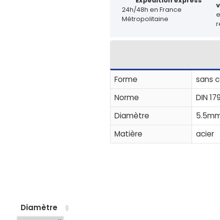
Expédition express
v
24h/48h en France
Métropolitaine
r
Forme
sans c
Norme
DIN 17
Diamètre
5.5m
Matière
acier
Diamètre