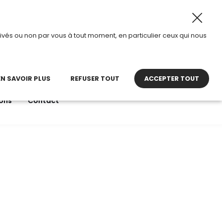
ût 2026, TDI passe en mode été.
•
Horaires d’ouverture :
ivés ou non par vous à tout moment, en particulier ceux qui nous
22 27 30 27
contact@tdi.fr
pel non surtaxé
EN SAVOIR PLUS
REFUSER TOUT
ACCEPTER TOUT
ons
Contact