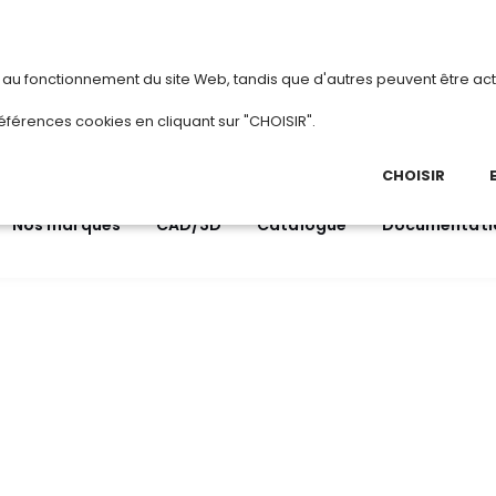
vous
ou
créez votre compte
Du 3 au 28 ao
s au fonctionnement du site Web, tandis que d'autres peuvent être act
.
éférences cookies en cliquant sur "CHOISIR".
03 
Ap
CHOISIR
Nos marques
CAD/3D
Catalogue
Documentati