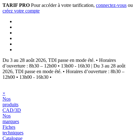
TARIF PRO
Pour accéder à votre tarification,
connectez-vous
ou
créez votre compte
Du 3 au 28 août 2026, TDI passe en mode été.
•
Horaires
d’ouverture : 8h30 – 12h00 • 13h00 - 16h30
|
Du 3 au 28 août
2026, TDI passe en mode été.
•
Horaires d’ouverture : 8h30 –
12h00 • 13h00 - 16h30
•
×
Nos
produits
CAD/3D
Nos
marques
Fiches
techniques
Catalogue