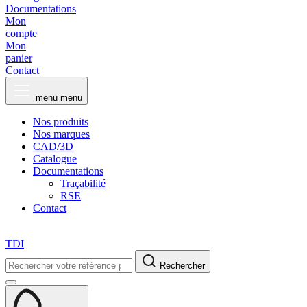
Documentations
Mon
compte
Mon
panier
Contact
menu
menu
Nos produits
Nos marques
CAD/3D
Catalogue
Documentations
Traçabilité
RSE
Contact
TDI
Rechercher