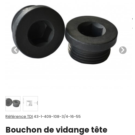
Nos
produits
CAD/3D
Nos
marques
Fiches
techniques
Catalogue
Documentations
Référence TDI
43-1-409-108-3/4-16-55
Mon
Bouchon de vidange tête
compte