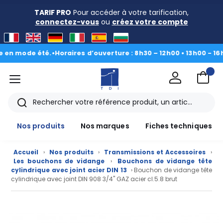
TARIF PRO
Pour accéder à votre tarification,
connectez-vous
ou
créez votre compte
mode été.
•
Horaires d’ouverture : 8h30 – 12h00 • 13h00 - 16h30
|
Du
menu
TDI
Rechercher
Nos produits
Nos marques
Fiches techniques
Accueil
›
Nos produits
›
Transmissions et Accessoires
›
Les bouchons de vidange
›
Bouchons de vidange tête
cylindrique avec joint acier DIN 13
› Bouchon de vidange tête
cylindrique avec joint DIN 908 3/4" GAZ acier cl.5.8 brut