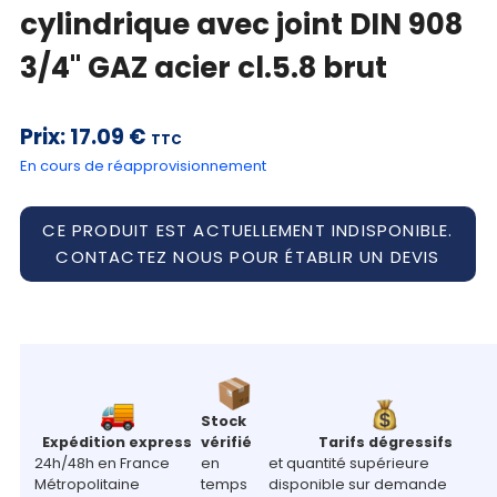
cylindrique avec joint DIN 908
Mon
3/4" GAZ acier cl.5.8 brut
panier
Contact
Prix:
17.09 €
TTC
En cours de réapprovisionnement
CE PRODUIT EST ACTUELLEMENT INDISPONIBLE.
CONTACTEZ NOUS POUR ÉTABLIR UN DEVIS
Stock
Expédition express
vérifié
Tarifs dégressifs
24h/48h en France
en
et quantité supérieure
Métropolitaine
temps
disponible sur demande