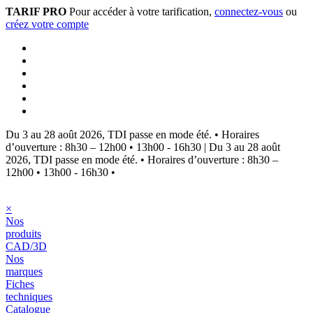
TARIF PRO
Pour accéder à votre tarification,
connectez-vous
ou
créez votre compte
Du 3 au 28 août 2026, TDI passe en mode été.
•
Horaires
d’ouverture : 8h30 – 12h00 • 13h00 - 16h30
|
Du 3 au 28 août
2026, TDI passe en mode été.
•
Horaires d’ouverture : 8h30 –
12h00 • 13h00 - 16h30
•
×
Nos
produits
CAD/3D
Nos
marques
Fiches
techniques
Catalogue