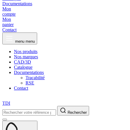
Documentations
Mon
compte
Mon
panier
Contact
menu
menu
Nos produits
Nos marques
CAD/3D
Catalogue
Documentations
Traçabilité
RSE
Contact
TDI
Rechercher