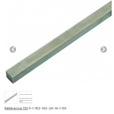
Nos
produits
CAD/3D
Nos
marques
Fiches
techniques
Catalogue
Documentations
Mon
Référence TDI
11-1-152-142-24-14-1-50
compte