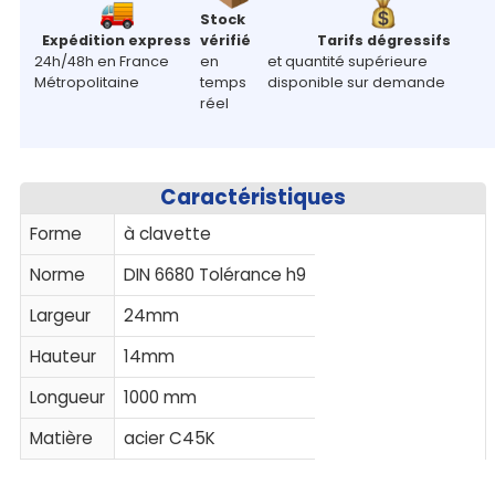
Stock
Expédition express
vérifié
Tarifs dégressifs
24h/48h en France
en
et quantité supérieure
Métropolitaine
temps
disponible sur demande
réel
Caractéristiques
Forme
à clavette
Norme
DIN 6680 Tolérance h9
Largeur
24mm
Hauteur
14mm
Longueur
1000 mm
Matière
acier C45K