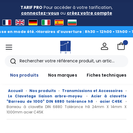
TARIF PRO
Pour accéder à votre tarification,
connectez-vous
ou
créez votre compte
en mode été.
•
Horaires d’ouverture : 8h30 – 12h00 • 13h00 - 16h30
menu
TDI
Rechercher
Nos produits
Nos marques
Fiches techniques
Accueil
›
Nos produits
›
Transmissions et Accessoires
›
Le Clavetage liaison arbre-moyeu
›
Acier à clavette
"Barreau de 1000" DIN 6880 tolérance h9
›
acier C45K
›
Barreau à clavette DIN 6880 Tolérance h9 24mm X 14mm X
1000mm acier C45K