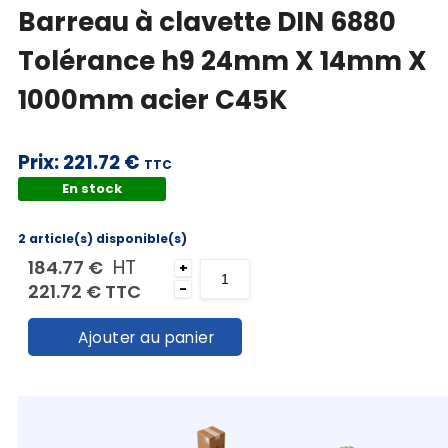
Barreau à clavette DIN 6880
Mon
Tolérance h9 24mm X 14mm X
panier
1000mm acier C45K
Contact
Prix:
221.72 €
TTC
En stock
2 article(s) disponible(s)
HT
184.77 €
+
221.72 €
TTC
-
Ajouter au panier