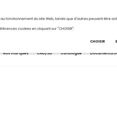
vous
ou
créez votre compte
Du 3 au 28 août 20
s au fonctionnement du site Web, tandis que d'autres peuvent être act
.
éférences cookies en cliquant sur "CHOISIR".
03 
Ap
CHOISIR
Nos marques
CAD/3D
Catalogue
Documentati