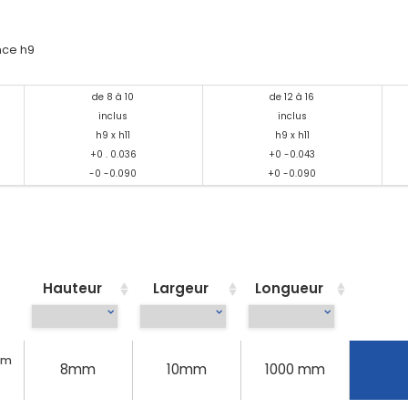
nce h9
de 8 à 10
de 12 à 16
inclus
inclus
h9 x h11
h9 x h11
+0 . 0.036
+0 -0.043
-0 -0.090
+0 -0.090
Hauteur
Largeur
Longueur
0mm
8mm
10mm
1000 mm