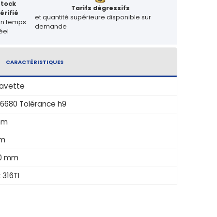
Stock
Tarifs dégressifs
érifié
et quantité supérieure disponible sur
en temps
demande
éel
CARACTÉRISTIQUES
lavette
 6680 Tolérance h9
mm
m
0 mm
 316TI