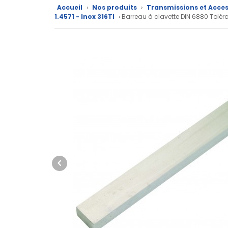
Accueil
›
Nos produits
›
Transmissions et Acces
Nos
1.4571 - Inox 316TI
› Barreau à clavette DIN 6880 Tol
marques
Fiches
techniques
Catalogue
Documentations
Mon
compte
Mon
panier
Contact