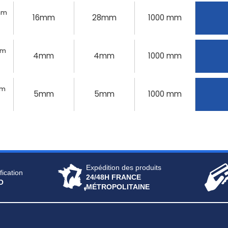
8mm
16mm
28mm
1000 mm
mm
4mm
4mm
1000 mm
mm
5mm
5mm
1000 mm
Expédition des produits
fication
24/48H FRANCE
O
MÉTROPOLITAINE