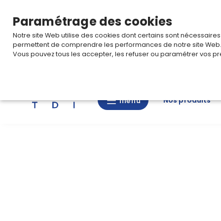
TARIF PRO
Pour accéder à votre tarification,
connectez-
Paramétrage des cookies
Notre site Web utilise des cookies dont certains sont nécessaire
permettent de comprendre les performances de notre site Web
Vous pouvez tous les accepter, les refuser ou paramétrer vos pr
Rechercher
Nos produits
menu
menu
Nos
produits
CAD/3D