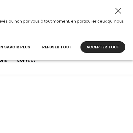
26, TDI passe en mode été.
•
Horaires d’ouverture : 8h30
ivés ou non par vous à tout moment, en particulier ceux qui nous
22 27 30 27
contact@tdi.fr
pel non surtaxé
EN SAVOIR PLUS
REFUSER TOUT
ACCEPTER TOUT
ons
Contact