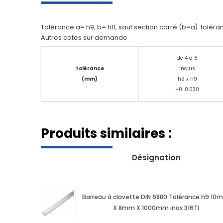
Tolérance a= h9, b= h11, sauf section carré (b=a) toléra
Autres cotes sur demande
de 4 à 6
Tolérance
inclus
(mm)
h9 x h9
+0 .0.030
Produits similaires :
Désignation
Barreau à clavette DIN 6880 Tolérance h9 1
X 8mm X 1000mm inox 316TI