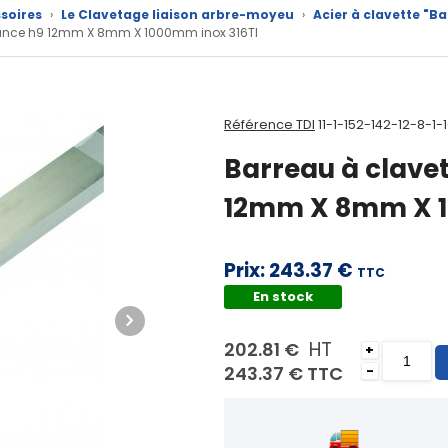
soires
›
Le Clavetage liaison arbre-moyeu
›
Acier à clavette "B
érance h9 12mm X 8mm X 1000mm inox 316TI
Référence TDI
11-1-152-142-12-8-1-
Barreau à clave
12mm X 8mm X 1
Prix:
243.37 €
TTC
En stock
HT
202.81 €
+
243.37 €
TTC
-