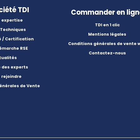
ciété TDI
Commander en lign
 expertise
TDI en 1 clic
 Techniques
Mentions légales
é / Certification
Conditions générales de vente 
démarche RSE
Contactez-nous
tualités
e des experts
 rejoindre
énérales de Vente