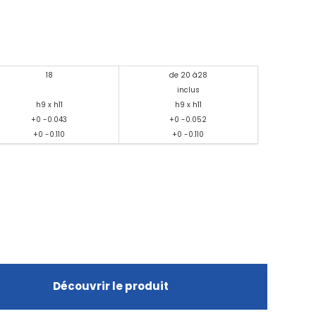
18
de 20 à28
inclus
h9 x h11
h9 x h11
+0 -0.043
+0 -0.052
+0 -0.110
+0 -0.110
Découvrir le produit