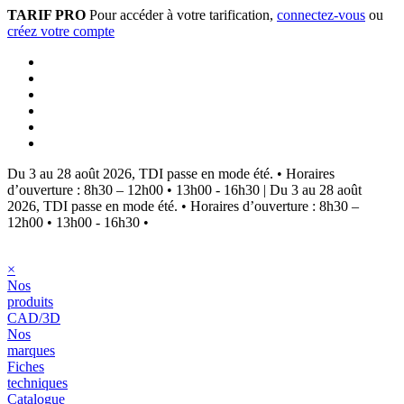
TARIF PRO
Pour accéder à votre tarification,
connectez-vous
ou
créez votre compte
Du 3 au 28 août 2026, TDI passe en mode été.
•
Horaires
d’ouverture : 8h30 – 12h00 • 13h00 - 16h30
|
Du 3 au 28 août
2026, TDI passe en mode été.
•
Horaires d’ouverture : 8h30 –
12h00 • 13h00 - 16h30
•
×
Nos
produits
CAD/3D
Nos
marques
Fiches
techniques
Catalogue