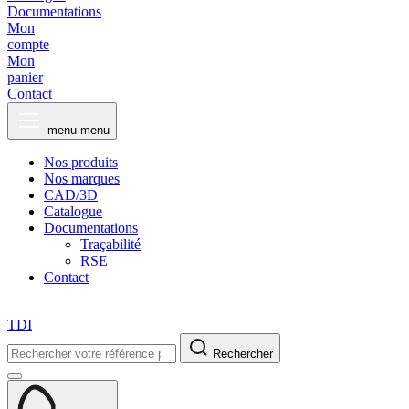
Documentations
Mon
compte
Mon
panier
Contact
menu
menu
Nos produits
Nos marques
CAD/3D
Catalogue
Documentations
Traçabilité
RSE
Contact
TDI
Rechercher