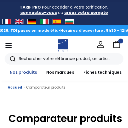
TARIF PRO
Pour accéder à votre tarification,
connectez-vous
ou
créez votre compte
26, TDI passe en mode été.
•
Horaires d’ouverture : 8h30 – 12h00 
menu
TDI
Rechercher
Nos produits
Nos marques
Fiches techniques
Nos
Accueil
› Comparateur produits
produits
CAD/3D
Comparateur produits
Nos
marques