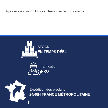
Fiches
Ajoutez des produits pour démarrer le comparateur
techniques
Catalogue
Documentations
Mon
STOCK
EN TEMPS RÉEL
compte
Mon
Tarification
panier
PRO
Contact
Expédition des produits
24/48H FRANCE MÉTROPOLITAINE