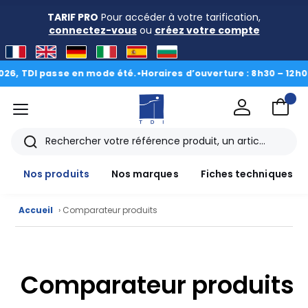
TARIF PRO
Pour accéder à votre tarification,
connectez-vous
ou
créez votre compte
6, TDI passe en mode été.
•
Horaires d’ouverture : 8h30 – 12h00 •
menu
TDI
Rechercher
Nos produits
Nos marques
Fiches techniques
Nos
Accueil
› Comparateur produits
produits
CAD/3D
Comparateur produits
Nos
marques