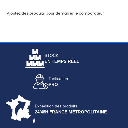
Fiches
Ajoutez des produits pour démarrer le comparateur
techniques
Catalogue
Documentations
Mon
STOCK
EN TEMPS RÉEL
compte
Mon
Tarification
panier
PRO
Contact
Expédition des produits
24/48H FRANCE MÉTROPOLITAINE