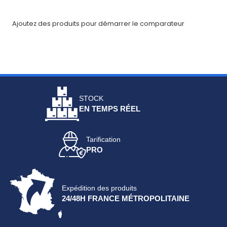
Fiches
Ajoutez des produits pour démarrer le comparateur
techniques
Catalogue
Documentations
Mon
STOCK
EN TEMPS RÉEL
compte
Mon
Tarification
panier
PRO
Contact
Expédition des produits
24/48H FRANCE MÉTROPOLITAINE