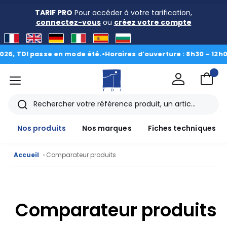
TARIF PRO
Pour accéder à votre tarification,
connectez-vous
ou
créez votre compte
6, TDI passe en mode été.
•
Horaires d’ouverture : 8h30 – 12h00 
menu
TDI
Rechercher
Nos produits
Nos marques
Fiches techniques
Nos
Accueil
› Comparateur produits
produits
CAD/3D
Comparateur produits
Nos
marques