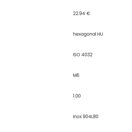
22.94 €
hexagonal HU
ISO 4032
M6
1.00
inox 904L80