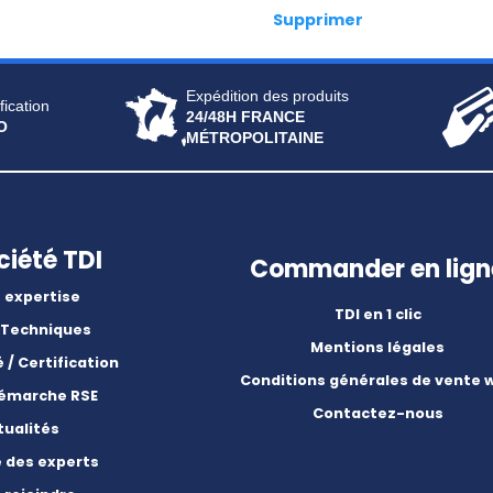
Supprimer
Expédition des produits
fication
24/48H FRANCE
O
MÉTROPOLITAINE
ciété TDI
Commander en lign
 expertise
TDI en 1 clic
 Techniques
Mentions légales
é / Certification
Conditions générales de vente 
démarche RSE
Contactez-nous
tualités
e des experts