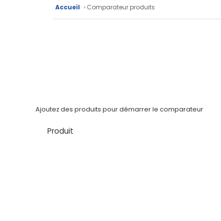
Accueil
› Comparateur produits
techniques
Catalogue
Documentations
Mon
compte
Ajoutez des produits pour démarrer le comparateur
Mon
panier
Produit
Contact