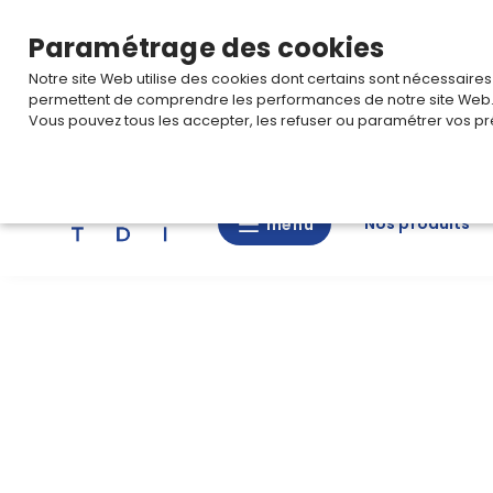
TARIF PRO
Pour accéder à votre tarification,
connectez-
Paramétrage des cookies
Notre site Web utilise des cookies dont certains sont nécessaire
permettent de comprendre les performances de notre site Web
Vous pouvez tous les accepter, les refuser ou paramétrer vos pr
Rechercher
Nos produits
menu
menu
Nos
produits
CAD/3D
Nos
marques
Fiches