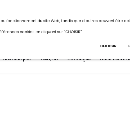
vous
ou
créez votre compte
Du 3 au 2
s au fonctionnement du site Web, tandis que d'autres peuvent être act
.
éférences cookies en cliquant sur "CHOISIR".
03 
Ap
CHOISIR
Nos marques
CAD/3D
Catalogue
Documentati