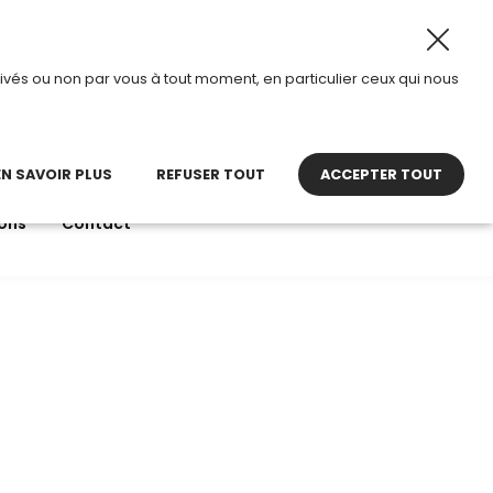
8 août 2026, TDI passe en mode été.
•
Horaires d’ouvertu
ivés ou non par vous à tout moment, en particulier ceux qui nous
22 27 30 27
contact@tdi.fr
pel non surtaxé
EN SAVOIR PLUS
REFUSER TOUT
ACCEPTER TOUT
ons
Contact