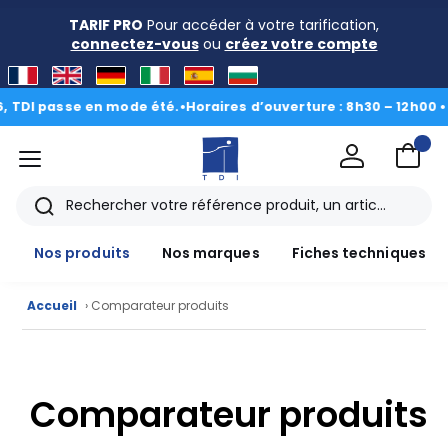
TARIF PRO
Pour accéder à votre tarification,
connectez-vous
ou
créez votre compte
DI passe en mode été.
•
Horaires d’ouverture : 8h30 – 12h00 • 13h
menu
TDI
Rechercher
Nos produits
Nos marques
Fiches techniques
Accueil
› Comparateur produits
Nos
produits
Comparateur produits
CAD/3D