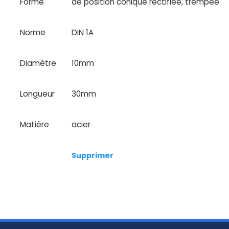
Forme
de position conique rectifiée, trempée
Norme
DIN 1A
Diamètre
10mm
Longueur
30mm
Matière
acier
Supprimer