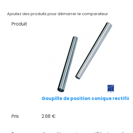
Nos
Ajoutez des produits pour démarrer le comparateur
marques
Produit
Fiches
techniques
Catalogue
Documentations
Mon
compte
Goupille de position conique rectifi
Mon
panier
Prix
2.68 €
Contact