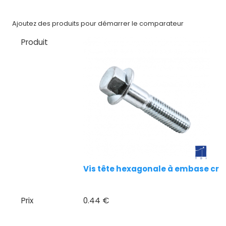
CAD/3D
Ajoutez des produits pour démarrer le comparateur
Nos
marques
Produit
Fiches
techniques
Catalogue
Documentations
Mon
compte
Vis tête hexagonale à embase crant
Mon
panier
Prix
0.44 €
Contact