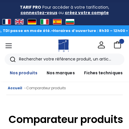
TARIF PRO
Pour accéder à votre tarification,
connectez-vous
ou
créez votre compte
DI passe en mode été.
•
Horaires d’ouverture : 8h30 – 12h00 • 13h
menu
TDI
Rechercher
Nos produits
Nos marques
Fiches techniques
Accueil
› Comparateur produits
Nos
Comparateur produits
produits