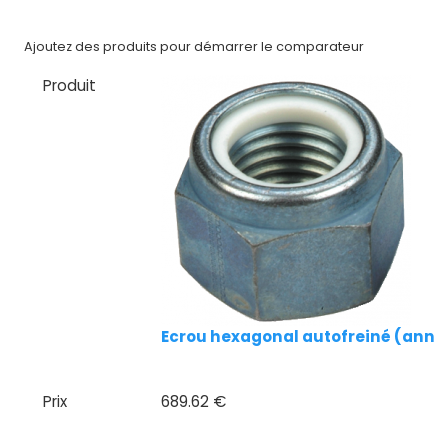
CAD/3D
Nos
Ajoutez des produits pour démarrer le comparateur
marques
Produit
Fiches
techniques
Catalogue
Documentations
Mon
compte
Ecrou hexagonal autofreiné (annea
Mon
panier
Prix
689.62 €
Contact