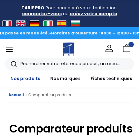
TARIF PRO
Pour accéder à votre tarification,
connectez-vous
ou
créez votre compte
 passe en mode été.
•
Horaires d’ouverture : 8h30 – 12h00 • 13h00
menu
TDI
Rechercher
Nos produits
Nos marques
Fiches techniques
Accueil
› Comparateur produits
Nos
Comparateur produits
produits